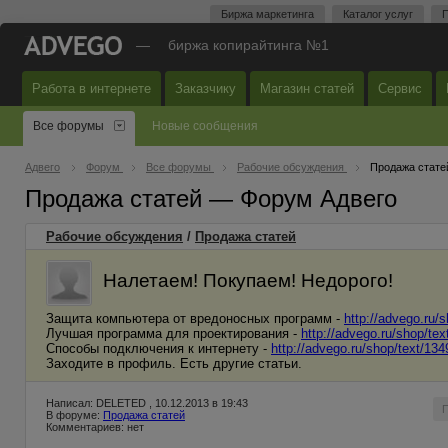
Биржа маркетинга
Каталог услуг
П
—
биржа копирайтинга №1
Работа в интернете
Заказчику
Магазин статей
Сервис
Все форумы
Новые сообщения
Адвего
Форум
Все форумы
Рабочие обсуждения
Продажа стате
Продажа статей — Форум Адвего
Рабочие обсуждения
/
Продажа статей
Налетаем! Покупаем! Недорого!
Защита компьютера от вредоносных программ -
http://advego.ru/
Лучшая программа для проектирования -
http://advego.ru/shop/te
Способы подключения к интернету -
http://advego.ru/shop/text/13
Заходите в профиль. Есть другие статьи.
Написал: DELETED , 10.12.2013 в 19:43
В форуме:
Продажа статей
Комментариев: нет