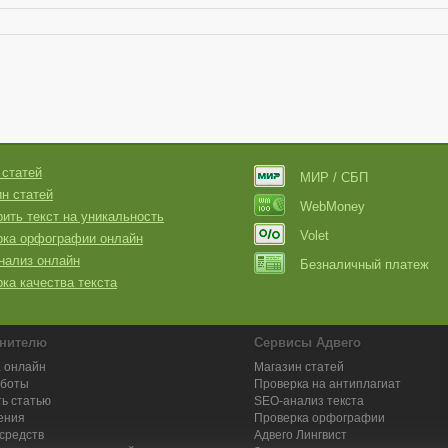
 статей
МИР / СБП
н статей
WebMoney
ить текст на уникальность
Volet
рка орфографии онлайн
нализ онлайн
Безналичный платеж
ка качества текста
нителю
Сервисы Адвего
 онлайн
Магазин статей
аботы
Проверка на антиплагиат
ь статью
SEO-анализ текста
ения
Проверка орфографии
средств
Адвего
Лингвист