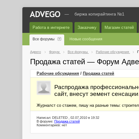
—
биржа копирайтинга №1
Работа в интернете
Заказчику
Магазин статей
Все форумы
Новые сообщения
Адвего
Форум
Все форумы
Рабочие обсуждения
П
Продажа статей — Форум Адве
Рабочие обсуждения
/
Продажа статей
Распродажа профессионально 
сайт, внесут эемент сенсации
Журналст со стажем, пишу на разные темы: строительс
Написал: DELETED , 02.07.2010 в 19:32
В форуме:
Продажа статей
Комментариев: нет