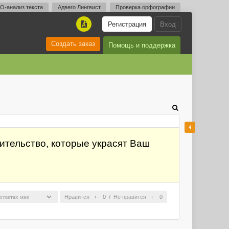
O-анализ текста
Адвего Лингвист
Проверка орфографии
Регистрация
Вход
A
Создать заказ
Помощь и поддержка
ительство, которые украсят Ваш
Нравится
0
/
Не нравится
0