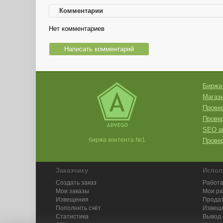
Комментарии
Нет комментариев
Написать комментарий
Биржа
Магази
Провер
Прове
SEO а
биржа контента №1
Провер
Заказчику
Испол
Создать заказ
Работа
Мои заказы
Мои р
Извещения
Продат
Пополнить счёт
Извещ
Статистика
Вывод 