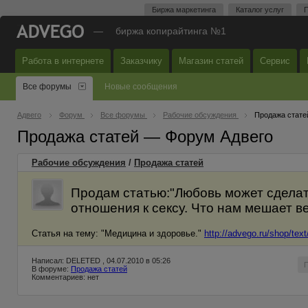
Биржа маркетинга
Каталог услуг
П
—
биржа копирайтинга №1
Работа в интернете
Заказчику
Магазин статей
Сервис
Все форумы
Новые сообщения
Адвего
Форум
Все форумы
Рабочие обсуждения
Продажа стате
Продажа статей — Форум Адвего
Рабочие обсуждения
/
Продажа статей
Продам статью:"Любовь может сделат
отношения к сексу. Что нам мешает в
Статья на тему: "Медицина и здоровье."
http://advego.ru/shop/tex
Написал: DELETED , 04.07.2010 в 05:26
В форуме:
Продажа статей
Комментариев: нет