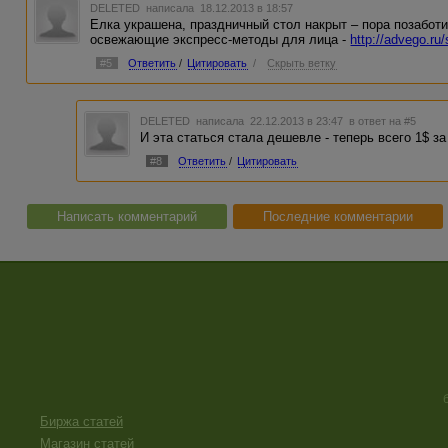
DELETED
написала 18.12.2013 в 18:57
Елка украшена, праздничный стол накрыт – пора позабот
освежающие экспресс-методы для лица -
http://advego.ru
#5
Ответить
/
Цитировать
/
Скрыть ветку
DELETED
написала 22.12.2013 в 23:47
в ответ на #5
И эта статься стала дешевле - теперь всего 1$ за
#8
Ответить
/
Цитировать
Написать комментарий
Последние комментарии
Биржа статей
Магазин статей