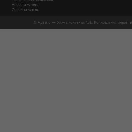
Новости Адвего
Сервисы Адвего
© Адвего — биржа контента №1. Копирайтинг, рерайти