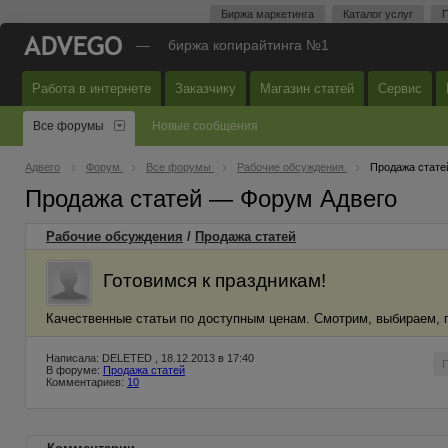
Биржа маркетинга
Каталог услуг
П
—
биржа копирайтинга №1
Работа в интернете
Заказчику
Магазин статей
Сервис
Все форумы
Новые сообщения
Адвего
Форум
Все форумы
Рабочие обсуждения
Продажа стате
Продажа статей — Форум Адвего
Рабочие обсуждения
/
Продажа статей
Готовимся к праздникам!
Качественные статьи по доступным ценам. Смотрим, выбираем, 
Написала: DELETED , 18.12.2013 в 17:40
В форуме:
Продажа статей
Комментариев:
10