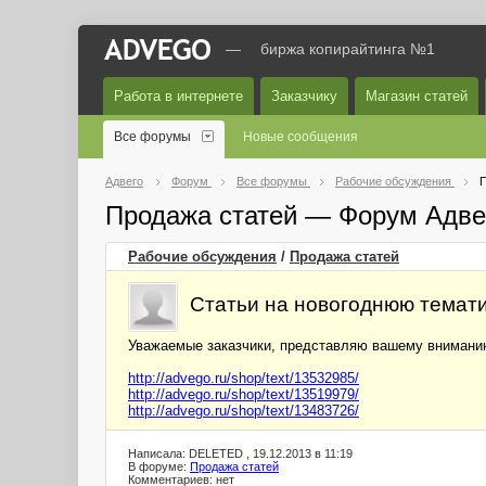
—
биржа копирайтинга №1
Работа в интернете
Заказчику
Магазин статей
Все форумы
Новые сообщения
Адвего
Форум
Все форумы
Рабочие обсуждения
П
Продажа статей — Форум Адве
Рабочие обсуждения
/
Продажа статей
Статьи на новогоднюю темат
Уважаемые заказчики, представляю вашему вниманию
http://advego.ru/shop/text/13532985/
http://advego.ru/shop/text/13519979/
http://advego.ru/shop/text/13483726/
Написала: DELETED , 19.12.2013 в 11:19
В форуме:
Продажа статей
Комментариев: нет