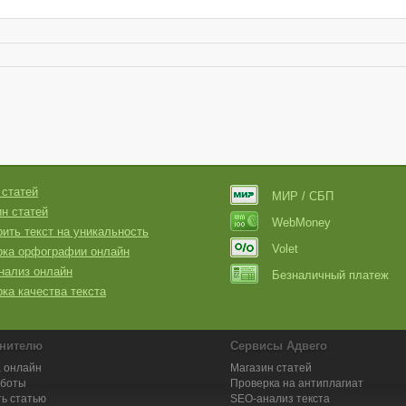
 статей
МИР / СБП
н статей
WebMoney
ить текст на уникальность
Volet
рка орфографии онлайн
нализ онлайн
Безналичный платеж
ка качества текста
нителю
Сервисы Адвего
 онлайн
Магазин статей
аботы
Проверка на антиплагиат
ь статью
SEO-анализ текста