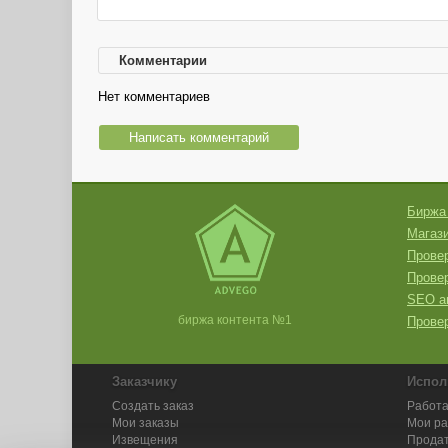
Комментарии
Нет комментариев
Написать комментарий
Биржа
Магази
Провер
Прове
SEO а
биржа контента №1
Провер
Заказчику
Испол
Создать заказ
Работа
Мои заказы
Мои р
Извещения
Продат