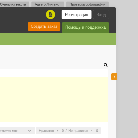
O-анализ текста
Адвего Лингвист
Проверка орфографии
Регистрация
Вход
A
Создать заказ
Помощь и поддержка
Нравится
0
/
Не нравится
0