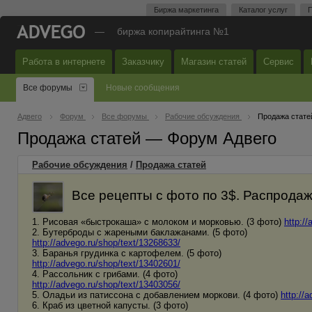
Биржа маркетинга
Каталог услуг
П
—
биржа копирайтинга №1
Работа в интернете
Заказчику
Магазин статей
Сервис
Все форумы
Новые сообщения
Адвего
Форум
Все форумы
Рабочие обсуждения
Продажа стате
Продажа статей — Форум Адвего
Рабочие обсуждения
/
Продажа статей
Все рецепты с фото по 3$. Распродаж
1. Рисовая «быстрокаша» с молоком и морковью. (3 фото)
http:/
2. Бутерброды с жареными баклажанами. (5 фото)
http://advego.ru/shop/text/13268633/
3. Баранья грудинка с картофелем. (5 фото)
http://advego.ru/shop/text/13402601/
4. Рассольник с грибами. (4 фото)
http://advego.ru/shop/text/13403056/
5. Оладьи из патиссона с добавлением моркови. (4 фото)
http://
6. Краб из цветной капусты. (3 фото)