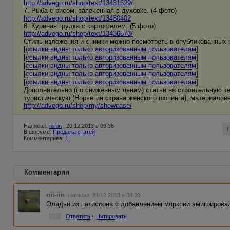
http://advego.ru/shop/text/13431629/
7. Рыба с рисом, запеченная в духовке. (4 фото)
http://advego.ru/shop/text/13430402
8. Куриная грудка с картофелем. (5 фото)
http://advego.ru/shop/text/13436573/
Стиль изложения и снимки можно посмотреть в опубликованных р
[
ссылки видны только авторизованным пользователям
]
[
ссылки видны только авторизованным пользователям
]
[
ссылки видны только авторизованным пользователям
]
[
ссылки видны только авторизованным пользователям
]
[
ссылки видны только авторизованным пользователям
]
Дополнительно (по сниженным ценам) статьи на строительную те
туристическую (Норвегия страна женского шопинга), материалове
http://advego.ru/shop/my/showcase/
Написал:
nii-iin
, 20.12.2013 в 09:38
В форуме:
Продажа статей
Комментариев:
1
Комментарии
nii-iin
написал 21.12.2013 в 08:20
Оладьи из патиссона с добавлением моркови эмигрировали
#1
Ответить
/
Цитировать