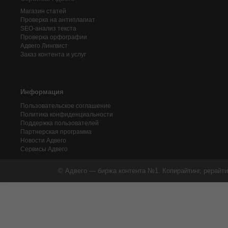
Магазин статей
Проверка на антиплагиат
SEO-анализ текста
Проверка орфографии
Адвего
Лингвист
Заказ контента и услуг
Информация
Пользовательское соглашение
Политика конфиденциальности
Поддержка пользователей
Партнерская программа
Новости Адвего
Сервисы Адвего
© Адвего — биржа контента №1. Копирайтинг, рерайти