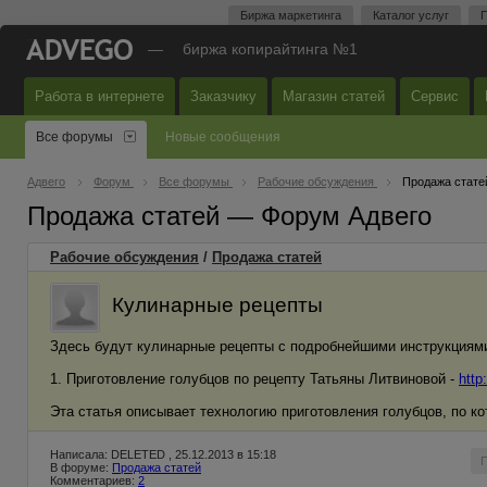
Биржа маркетинга
Каталог услуг
П
—
биржа копирайтинга №1
Работа в интернете
Заказчику
Магазин статей
Сервис
Все форумы
Новые сообщения
Адвего
Форум
Все форумы
Рабочие обсуждения
Продажа стате
Продажа статей — Форум Адвего
Рабочие обсуждения
/
Продажа статей
Кулинарные рецепты
Здесь будут кулинарные рецепты с подробнейшими инструкциями
1. Приготовление голубцов по рецепту Татьяны Литвиновой -
http
Эта статья описывает технологию приготовления голубцов, по ко
Написала: DELETED , 25.12.2013 в 15:18
В форуме:
Продажа статей
Комментариев:
2