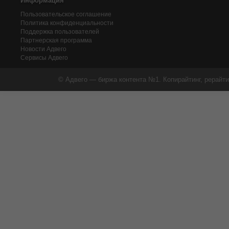
Информация
Пользовательское соглашение
Политика конфиденциальности
Поддержка пользователей
Партнерская программа
Новости Адвего
Сервисы Адвего
© Адвего — биржа контента №1. Копирайтинг, рерайти