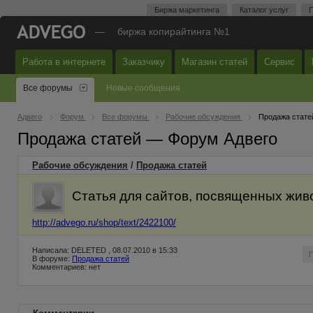
Биржа маркетинга
Каталог услуг
П
—
биржа копирайтинга №1
Работа в интернете
Заказчику
Магазин статей
Сервис
Все форумы
Новые сообщения
Адвего
Форум
Все форумы
Рабочие обсуждения
Продажа стате
Продажа статей — Форум Адвего
Рабочие обсуждения
/
Продажа статей
Статья для сайтов, посвященных жив
http://advego.ru/shop/text/2422100/
Написала: DELETED , 08.07.2010 в 15:33
В форуме:
Продажа статей
Комментариев: нет