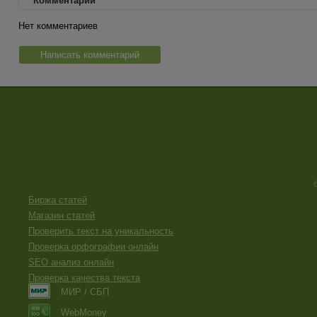
Комментарии
Нет комментариев
Написать комментарий
Биржа статей
Магазин статей
Проверить текст на уникальность
Проверка орфографии онлайн
SEO анализ онлайн
Проверка качества текста
МИР / СБП
WebMoney