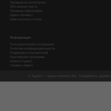
Проверка на антиплагиат
SEO-анализ текста
Проверка орфографии
Адвего
Лингвист
Заказ контента и услуг
Информация
Пользовательское соглашение
Политика конфиденциальности
Поддержка пользователей
Партнерская программа
Новости Адвего
Сервисы Адвего
© Адвего — биржа контента №1. Копирайтинг, рерайти