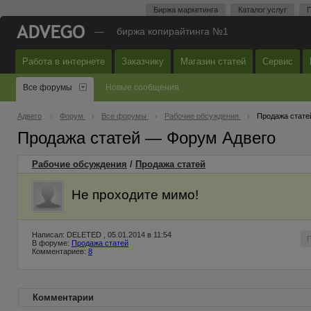
Биржа маркетинга
Каталог услуг
П
—
биржа копирайтинга №1
Работа в интернете
Заказчику
Магазин статей
Сервис
Все форумы
Новые сообщения
Адвего
Форум
Все форумы
Рабочие обсуждения
Продажа стате
Продажа статей — Форум Адвего
Рабочие обсуждения
/
Продажа статей
Не проходите мимо!
Написал: DELETED , 05.01.2014 в 11:54
В форуме:
Продажа статей
Комментариев:
8
Комментарии