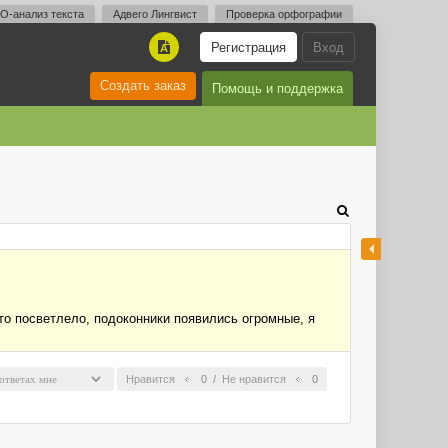
O-анализ текста
Адвего Лингвист
Проверка орфографии
Регистрация
Вход
A
Создать заказ
Помощь и поддержка
-то посветлело, подоконники появились огромные, я
Нравится
0
/
Не нравится
0