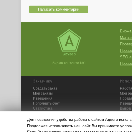
Написать комментарий
Биржа
Магази
Провер
Прове
SEO а
биржа контента №1
Провер
Заказчику
Испол
Создать заказ
Работа
Мои заказы
Мои р
Извещения
Продат
Пополнить счёт
Извещ
Статистика
Вывод 
API
Инстру
Для повышения удобства работы с сайтом Адвего исполь
Продолжая использовать наш сайт Вы принимаете усло