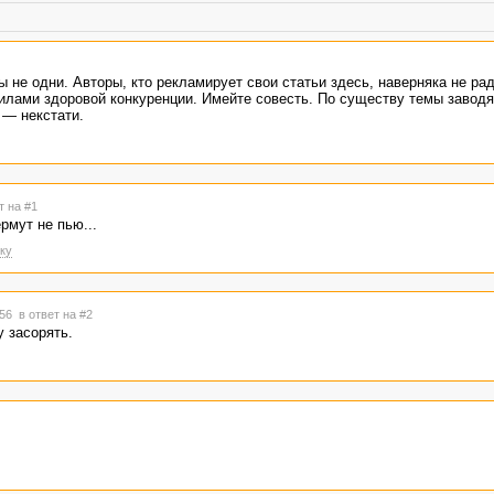
Вы не одни. Авторы, кто рекламирует свои статьи здесь, наверняка не р
илами здоровой конкуренции. Имейте совесть. По существу темы заводя
 — некстати.
т на #1
ермут не пью...
ку
:56
в ответ на #2
у засорять.