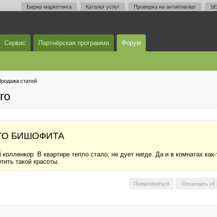
Биржа маркетинга
Каталог услуг
Проверка на антиплагиат
SE
Сервис
Партнёрская программа
Форум
родажа статей
го
ТО БИШОФИТА
 колленкор. В квартире тепло стало, не дует нигде. Да и в комнатах как
тить такой красоты.
Пожаловаться