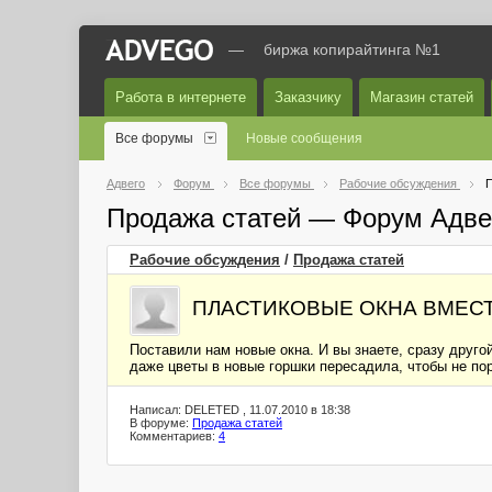
—
биржа копирайтинга №1
Работа в интернете
Заказчику
Магазин статей
Все форумы
Новые сообщения
Адвего
Форум
Все форумы
Рабочие обсуждения
П
Продажа статей — Форум Адве
Рабочие обсуждения
/
Продажа статей
ПЛАСТИКОВЫЕ ОКНА ВМЕС
Поставили нам новые окна. И вы знаете, сразу другой
даже цветы в новые горшки пересадила, чтобы не пор
Написал: DELETED , 11.07.2010 в 18:38
В форуме:
Продажа статей
Комментариев:
4