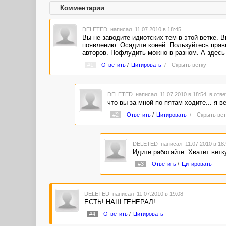
Комментарии
DELETED
написал 11.07.2010 в 18:45
Вы не заводите идиотских тем в этой ветке. 
появлению. Осадите коней. Пользуйтесь прав
авторов. Пофлудить можно в разном. А здесь
#1
Ответить
/
Цитировать
/
Скрыть ветку
DELETED
написал 11.07.2010 в 18:54
в отве
что вы за мной по пятам ходите... я в
#2
Ответить
/
Цитировать
/
Скрыть вет
DELETED
написал 11.07.2010 в 18
Идите работайте. Хватит ветк
#3
Ответить
/
Цитировать
DELETED
написал 11.07.2010 в 19:08
ЕСТЬ! НАШ ГЕНЕРАЛ!
#4
Ответить
/
Цитировать