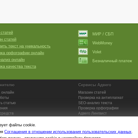
 статей
МИР / СБП
н статей
WebMoney
ить текст на уникальность
Volet
рка орфографии онлайн
нализ онлайн
Безналичный платеж
ка качества текста
нителю
Сервисы Адвего
 онлайн
Магазин статей
аботы
Проверка на антиплагиат
ь статью
SEO-анализ текста
ения
Проверка орфографии
средств
Адвего
Лингвист
кции для исполнителей
Заказ контента и услуг
зует файлы cookie.
вия
Соглашения в отношении использования пользовательских данных
.