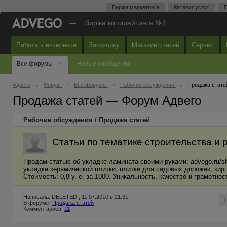
Биржа маркетинга
Каталог услуг
П
—
биржа копирайтинга №1
Работа в интернете
Заказчику
Магазин статей
Сервис
Все форумы
Новые сообщения
Адвего
Форум
Все форумы
Рабочие обсуждения
Продажа стате
Продажа статей — Форум Адвего
Рабочие обсуждения
/
Продажа статей
Статьи по тематике строительства и р
Продам статью об укладке ламината своими руками: advego.ru/sh
укладке керамической плитки, плитки для садовых дорожек, кирп
Стоимость: 0,8 у. е. за 1000. Уникальность, качество и грамотнос
Написала: DELETED , 11.07.2010 в 21:31
В форуме:
Продажа статей
Комментариев:
11