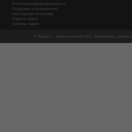
Политика конфиденциальности
Поддержка пользователей
Партнерская программа
Новости Адвего
Сервисы Адвего
© Адвего — биржа контента №1. Копирайтинг, рерайти