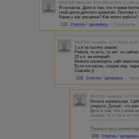
DELETED
написала 31.07.2010 в 16:01
в ответ н
Я согласна. Дело в том, что я мама почти
свой центр детского развития. Поэтому с
Какие у вас расценки? Как много работы? 
#4
Ответить
/
Цитировать
/
Скрыть ветку
DELETED
написала 31.07.2010 в 16:2
1 у.е за тысячу знаков.
Работа, то есть, то нет, но сейча
20 у.е. на копирайт.
Можете посмотреть сайт www.mos
Если согласны, создам инд. зада
Спасибо ))
#5
Ответить
/
Цитировать
/
Скрыт
DELETED
написала 31.07.201
Оплата нормальная. Сайт
увидела. Думаю, что вам
Дело в том, что у меня 
заказов, но я так и не с
которые мне давали, а у 
заинтересована, люблю р
Показать весь комментар
Так что, если вы не пере
работать!!! )))
#6
Ответить
/
Цитировать
Спасибо большое за предл