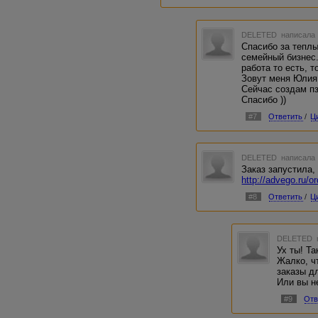
Как вас зовут в реале? М
называть ВМ Mosbaby. )))
DELETED
написала 
Спасибо за теплы
семейный бизнес.
работа то есть, то
Зовут меня Юлия
Сейчас создам пз
Спасибо ))
#7
Ответить
/
Ц
DELETED
написала 
Заказ запустила,
http://advego.ru/o
#8
Ответить
/
Ц
DELETED
Ух ты! Та
Жалко, ч
заказы дл
Или вы н
#9
Отв