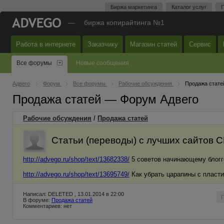
Биржа маркетинга
Каталог услуг
П
—
биржа копирайтинга №1
Работа в интернете
Заказчику
Магазин статей
Сервис
Все форумы
Новые сообщения
Адвего
Форум
Все форумы
Рабочие обсуждения
Продажа стате
Продажа статей — Форум Адвего
Рабочие обсуждения
/
Продажа статей
Статьи (переводы) с лучших сайтов 
http://advego.ru/shop/text/13682338/
5 советов начинающему блогг
http://advego.ru/shop/text/13695749/
Как убрать царапины с пласти
Написал: DELETED , 13.01.2014 в 22:00
В форуме:
Продажа статей
Комментариев: нет