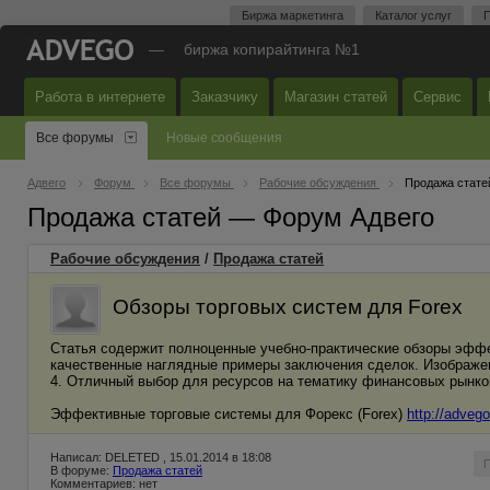
Биржа маркетинга
Каталог услуг
П
—
биржа копирайтинга №1
Работа в интернете
Заказчику
Магазин статей
Сервис
Все форумы
Новые сообщения
Адвего
Форум
Все форумы
Рабочие обсуждения
Продажа стате
Продажа статей — Форум Адвего
Рабочие обсуждения
/
Продажа статей
Обзоры торговых систем для Forex
Cтатья содержит полноценные учебно-практические обзоры эффе
качественные наглядные примеры заключения сделок. Изображен
4. Отличный выбор для ресурсов на тематику финансовых рынко
Эффективные торговые системы для Форекс (Forex)
http://adveg
Написал: DELETED , 15.01.2014 в 18:08
В форуме:
Продажа статей
Комментариев: нет