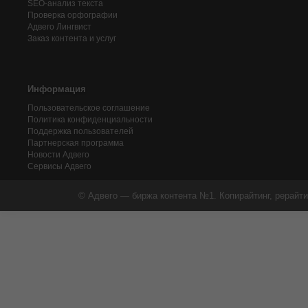
SEO-анализ текста
Проверка орфографии
Адвего
Лингвист
Заказ контента и услуг
Информация
Пользовательское соглашение
Политика конфиденциальности
Поддержка пользователей
Партнерская программа
Новости Адвего
Сервисы Адвего
© Адвего — биржа контента №1. Копирайтинг, рерайти