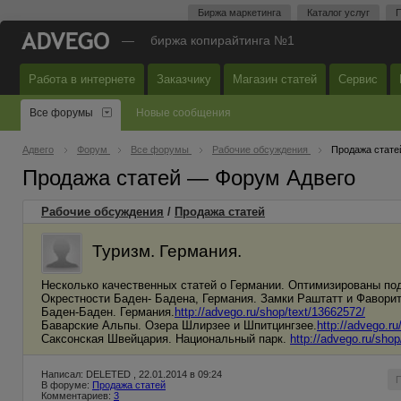
Биржа маркетинга
Каталог услуг
П
—
биржа копирайтинга №1
Работа в интернете
Заказчику
Магазин статей
Сервис
Все форумы
Новые сообщения
Адвего
Форум
Все форумы
Рабочие обсуждения
Продажа стате
Продажа статей — Форум Адвего
Рабочие обсуждения
/
Продажа статей
Туризм. Германия.
Несколько качественных статей о Германии. Оптимизированы по
Окрестности Баден- Бадена, Германия. Замки Раштатт и Фавори
Баден-Баден. Германия.
http://advego.ru/shop/text/13662572/
Баварские Альпы. Озера Шлирзее и Шпитцингзее.
http://advego.r
Саксонская Швейцария. Национальный парк.
http://advego.ru/sho
Написал: DELETED , 22.01.2014 в 09:24
В форуме:
Продажа статей
Комментариев:
3