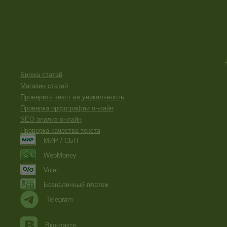
Выбор замка для входной двери -
http://advego.ru/shop/te
Советы по замене электропроводки -
http://advego.ru/shop
Как выбрать металлические решетки для окон -
http://adv
Способы утепления деревянных окон -
http://advego.ru/sh
Стеклянный кухонный фартук - оригинально и практично 
Биржа статей
Магазин статей
Проверить текст на уникальность
Проверка орфографии онлайн
SEO анализ онлайн
Проверка качества текста
МИР / СБП
WebMoney
Volet
Безналичный платеж
Telegram
Вконтакте