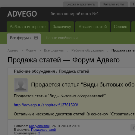
Биржа маркетинга
Каталог услуг
П
—
биржа копирайтинга №1
Работа в интернете
Заказчику
Магазин статей
Сервис
Все форумы
Новые сообщения
Адвего
Форум
Все форумы
Рабочие обсуждения
Продажа стате
Продажа статей — Форум Адвего
Рабочие обсуждения
/
Продажа статей
Продается статья "Виды бытовых обо
Продается статья "Виды бытовых обогревателей"
http://advego.ru/shop/text/13761590/
Остальные несколько десятков статей (в основном "Строительств
Написал:
Kostyabolshoi
, 26.01.2014 в 20:30
В форуме:
Продажа статей
Комментариев:
2