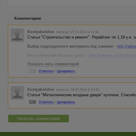
Комментарии
Kostyabolshoi
написал 27.01.2014 в 11:44
Статьи "Строительство и ремонт". Рерайтинг по 1,19 у.е. з
Выбор подкладочного материала под ламинат -
http://adv
Металлические входные двери -
http://advego.ru/shop/text
Показать весь комментарий
Виды ванн. Способы реставрации ванн -
http://advego.ru/s
#1
Ответить
/
Цитировать
Ремонт деревянных оконных рам своими руками -
http://a
Противопожарные ворота и шторы -
http://advego.ru/shop/t
Kostyabolshoi
написал 04.02.2014 в 23:45
Полипропиленовые трубы - отличная альтернатива метал
Статья "Металлические входные двери" куплена. Спасибо
Раздвижные межкомнатные двери -
http://advego.ru/shop/
#2
Ответить
/
Цитировать
Выбор дрели: на что обратить внимание -
http://advego.ru
Написать комментарий
Электроинструмент: рекомендации по обслуживанию и уходу
http://advego.ru/shop/text/13549961/
Инструмент для малярно-отделочных работ -
http://adveg