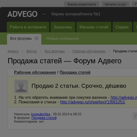
Биржа маркетинга
Каталог услуг
П
—
биржа копирайтинга №1
Работа в интернете
Заказчику
Магазин статей
Сервис
Все форумы
Новые сообщения
Адвего
Форум
Все форумы
Рабочие обсуждения
Продажа стате
Продажа статей — Форум Адвего
Рабочие обсуждения
/
Продажа статей
Продаю 2 статьи. Срочно, дёшево
1. На что обратить внимание при покупке валенок -
http://advego.
2. Пожелания в стихах -
http://advego.ru/shop/text/13561251/
Написала:
knopulechka
, 29.01.2014 в 08:22
В форуме:
Продажа статей
Комментариев: нет