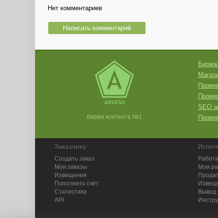
Нет комментариев
Написать комментарий
Биржа
Магази
Провер
Прове
SEO а
биржа контента №1
Провер
Заказчику
Испол
Создать заказ
Работа
Мои заказы
Мои р
Извещения
Продат
Пополнить счёт
Извещ
Статистика
Вывод 
API
Инстру