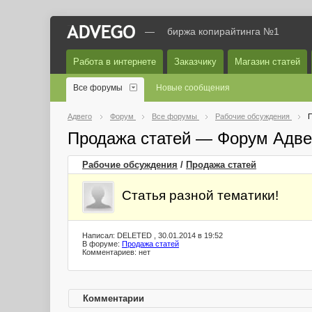
—
биржа копирайтинга №1
Работа в интернете
Заказчику
Магазин статей
Все форумы
Новые сообщения
Адвего
Форум
Все форумы
Рабочие обсуждения
П
Продажа статей — Форум Адве
Рабочие обсуждения
/
Продажа статей
Статья разной тематики!
Написал: DELETED , 30.01.2014 в 19:52
В форуме:
Продажа статей
Комментариев: нет
Комментарии