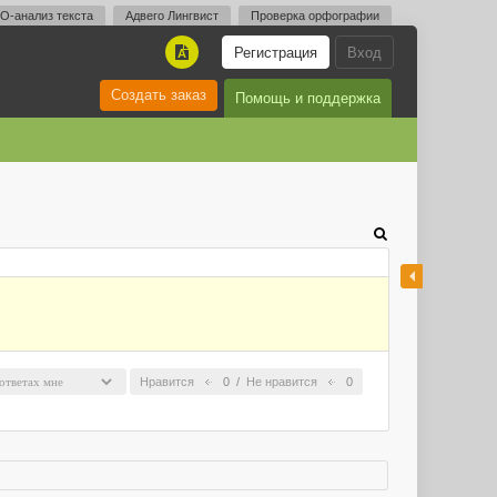
O-анализ текста
Адвего Лингвист
Проверка орфографии
Регистрация
Вход
A
Создать заказ
Помощь и поддержка
Нравится
0
/
Не нравится
0