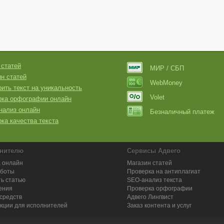
 статей
МИР / СБП
н статей
WebMoney
ить текст на уникальность
Volet
рка орфографии онлайн
нализ онлайн
Безналичный платеж
ка качества текста
нителю
Сервисы Адвего
 онлайн
Магазин статей
аботы
Проверка на антиплагиат
ь статью
SEO-анализ текста
ения
Проверка орфографии
средств
Адвего
Лингвист
кции для исполнителей
Заказ контента и услуг