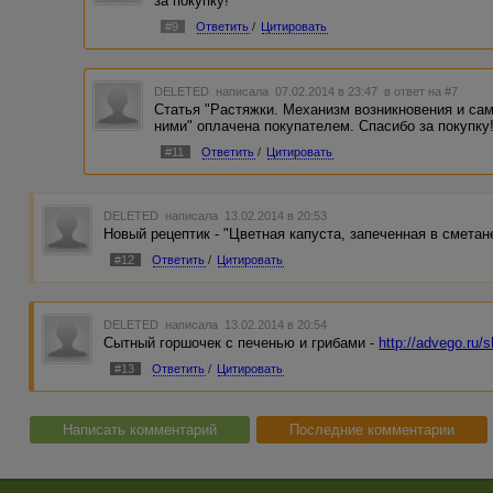
за покупку!
#9
Ответить
/
Цитировать
DELETED
написала 07.02.2014 в 23:47
в ответ на #7
Статья "Растяжки. Механизм возникновения и са
ними" оплачена покупателем. Спасибо за покупку
#11
Ответить
/
Цитировать
DELETED
написала 13.02.2014 в 20:53
Новый рецептик - "Цветная капуста, запеченная в сметан
#12
Ответить
/
Цитировать
DELETED
написала 13.02.2014 в 20:54
Сытный горшочек с печенью и грибами -
http://advego.ru/
#13
Ответить
/
Цитировать
Написать комментарий
Последние комментарии