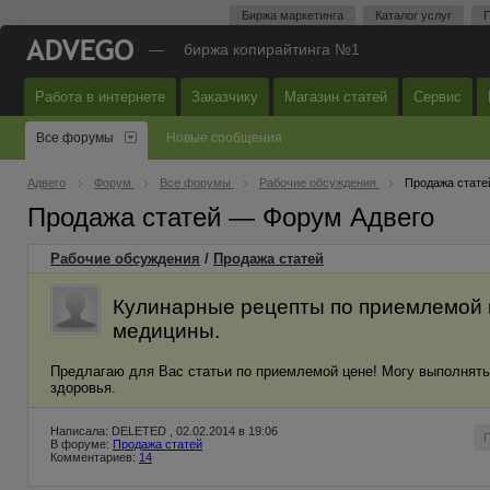
Биржа маркетинга
Каталог услуг
П
—
биржа копирайтинга №1
Работа в интернете
Заказчику
Магазин статей
Сервис
Все форумы
Новые сообщения
Адвего
Форум
Все форумы
Рабочие обсуждения
Продажа стате
Продажа статей — Форум Адвего
Рабочие обсуждения
/
Продажа статей
Кулинарные рецепты по приемлемой ц
медицины.
Предлагаю для Вас статьи по приемлемой цене! Могу выполнять 
здоровья.
Написала: DELETED , 02.02.2014 в 19:06
В форуме:
Продажа статей
Комментариев:
14