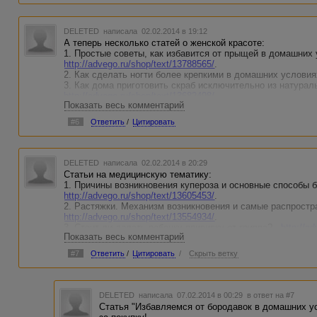
DELETED
написала 02.02.2014 в 19:12
А теперь несколько статей о женской красоте:
1. Простые советы, как избавится от прыщей в домашних 
http://advego.ru/shop/text/13788565/
.
2. Как сделать ногти более крепкими в домашних условия
3. Как дома приготовить скраб исключительно из натурал
http://advego.ru/shop/text/13682498/
.
Показать весь комментарий
4. Как приготовить духи в домашних условиях? Несколько
http://advego.ru/shop/text/13548364/
.
#6
Ответить
/
Цитировать
DELETED
написала 02.02.2014 в 20:29
Статьи на медицинскую тематику:
1. Причины возникновения купероза и основные способы б
http://advego.ru/shop/text/13605453/
.
2. Растяжки. Механизм возникновения и самые распростр
http://advego.ru/shop/text/13554934/
.
3. Стоит ли делать ребенку прививку от гриппа? -
http://a
Показать весь комментарий
4. Избавляемся от бородавок в домашних условиях -
http
#7
Ответить
/
Цитировать
/
Скрыть ветку
DELETED
написала 07.02.2014 в 00:29
в ответ на #7
Статья "Избавляемся от бородавок в домашних у