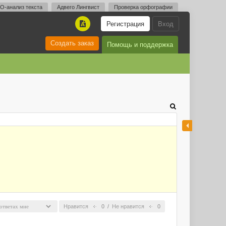
O-анализ текста
Адвего Лингвист
Проверка орфографии
Регистрация
Вход
A
Создать заказ
Помощь и поддержка
Нравится
0
/
Не нравится
0