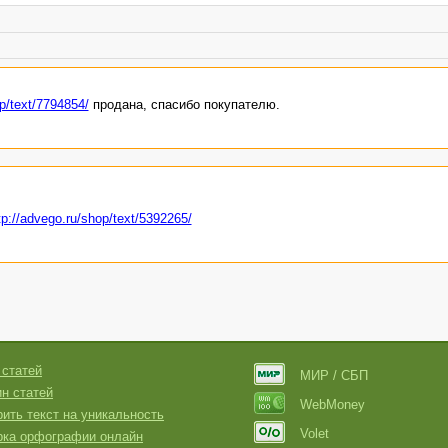
op/text/7794854/
продана, спасибо покупателю.
tp://advego.ru/shop/text/5392265/
 статей
МИР / СБП
н статей
WebMoney
ить текст на уникальность
Volet
рка орфографии онлайн