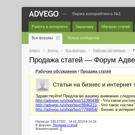
—
биржа копирайтинга №1
Работа в интернете
Заказчику
Магазин статей
Все форумы
Новые сообщения
Адвего
Форум
Все форумы
Рабочие обсуждения
П
Продажа статей — Форум Адве
Рабочие обсуждения
/
Продажа статей
Статьи на бизнес и интернет 
Здравствуйте! Предлагаю вашему вниманию следую
http://advego.ru/shop/text/11390439/
- Что такое хости
http://advego.ru/shop/text/8846211/
- Что такое хостинг
http://advego.ru/shop/text/7794854/
- Бизнес в интерне
Написал: DELETED , 14.02.2014 в 14:16
В форуме:
Продажа статей
Комментариев:
2