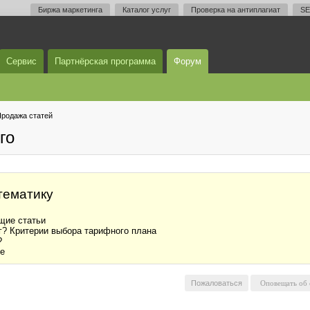
Биржа маркетинга
Каталог услуг
Проверка на антиплагиат
SE
Сервис
Партнёрская программа
Форум
родажа статей
го
тематику
щие статьи
нг? Критерии выбора тарифного плана
?
те
Пожаловаться