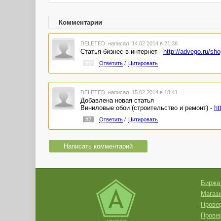
Комментарии
DELETED
написал 14.02.2014 в 21:38
Статья бизнес в интернет -
http://advego.ru/sh
#1
Ответить
/
Цитировать
DELETED
написал 15.02.2014 в 18:41
Добавлена новая статья
Виниловые обои (строительство и ремонт) -
ht
#2
Ответить
/
Цитировать
Написать комментарий
Биржа
Магази
Провер
Прове