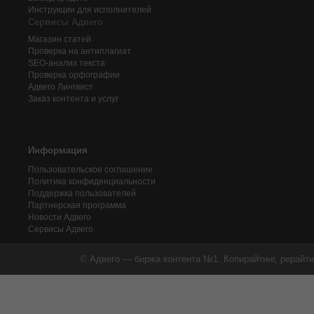
Инструкции для исполнителей
Сервисы Адвего
Магазин статей
Проверка на антиплагиат
SEO-анализ текста
Проверка орфографии
Адвего
Лингвист
Заказ контента и услуг
Информация
Пользовательское соглашение
Политика конфиденциальности
Поддержка пользователей
Партнерская программа
Новости Адвего
Сервисы Адвего
© Адвего — биржа контента №1. Копирайтинг, рерайти