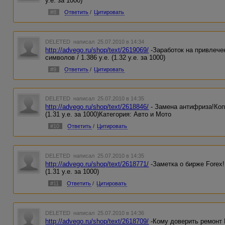
у.е. за 1000)
#8
Ответить
/
Цитировать
DELETED
написал 25.07.2010 в 14:34
http://advego.ru/shop/text/2619069/
-Заработок на привлече
символов / 1.386 у.е. (1.32 у.е. за 1000)
#9
Ответить
/
Цитировать
DELETED
написал 25.07.2010 в 14:35
http://advego.ru/shop/text/2618846/
- Замена антифриза!Копи
(1.31 у.е. за 1000)Категория: Авто и Мото
#10
Ответить
/
Цитировать
DELETED
написал 25.07.2010 в 14:35
http://advego.ru/shop/text/2618771/
-Заметка о бирже Forex!
(1.31 у.е. за 1000)
#11
Ответить
/
Цитировать
DELETED
написал 25.07.2010 в 14:36
http://advego.ru/shop/text/2618709/
-Кому доверить ремонт 