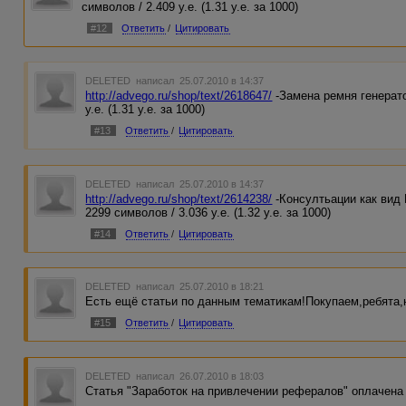
символов / 2.409 у.е. (1.31 у.е. за 1000)
#12
Ответить
/
Цитировать
DELETED
написал 25.07.2010 в 14:37
http://advego.ru/shop/text/2618647/
-Замена ремня генерато
у.е. (1.31 у.е. за 1000)
#13
Ответить
/
Цитировать
DELETED
написал 25.07.2010 в 14:37
http://advego.ru/shop/text/2614238/
-Консултьации как вид 
2299 символов / 3.036 у.е. (1.32 у.е. за 1000)
#14
Ответить
/
Цитировать
DELETED
написал 25.07.2010 в 18:21
Есть ещё статьи по данным тематикам!Покупаем,ребята,
#15
Ответить
/
Цитировать
DELETED
написал 26.07.2010 в 18:03
Статья "Заработок на привлечении рефералов" оплачена