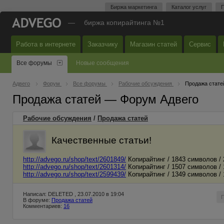
Биржа маркетинга
Каталог услуг
П
—
биржа копирайтинга №1
Работа в интернете
Заказчику
Магазин статей
Сервис
Все форумы
Новые сообщения
Адвего
Форум
Все форумы
Рабочие обсуждения
Продажа стате
Продажа статей — Форум Адвего
Рабочие обсуждения
/
Продажа статей
Качественные статьи!
http://advego.ru/shop/text/2601849/
Копирайтинг / 1843 символов / 
http://advego.ru/shop/text/2601314/
Копирайтинг / 1507 символов / 1
http://advego.ru/shop/text/2599439/
Копирайтинг / 1349 символов / 1
Написал: DELETED , 23.07.2010 в 19:04
В форуме:
Продажа статей
Комментариев:
16