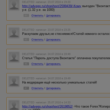
DELETED
написал 23.07.2010 в 19:20
http://advego.ru/shop/text/2599439/-Кому
выгоден "Вконтакт
у.е. (1.32 у.е. за 1000)
#4
Ответить
/
Цитировать
DELETED
написал 23.07.2010 в 23:25
Раскупаем друзья,не стесняемся!Статей немного осталось
#5
Ответить
/
Цитировать
DELETED
написал 24.07.2010 в 19:49
Статья "Пароль доступа Вконтакте" оплачена покупателем
#6
Ответить
/
Цитировать
DELETED
написал 24.07.2010 в 19:49
На модерации ещё несколько уникальных статей!
#7
Ответить
/
Цитировать
DELETED
написал 25.07.2010 в 14:33
http://advego.ru/shop/text/2619852/
-Что такое Forex?Копирай