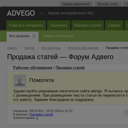
Биржа маркетинга
Каталог услуг
П
—
биржа копирайтинга №1
Работа в интернете
Заказчику
Магазин статей
Сервис
Все форумы
Новые сообщения
Адвего
Форум
Все форумы
Рабочие обсуждения
Продажа стате
Продажа статей — Форум Адвего
Рабочие обсуждения
/
Продажа статей
Помогите
Здравствуйте уважаемые посетители сайта advtgo. Я пытаюсь пр
с размещением. При размещении текста статьи не переносятся т
эту работу. Заранее благодарна за поддержку.
Написала: DELETED , 23.07.2010 в 22:37
В форуме:
Продажа статей
Комментариев:
2