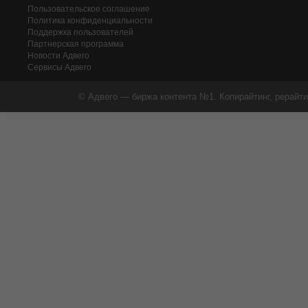
Пользовательское соглашение
Политика конфиденциальности
Поддержка пользователей
Партнерская программа
Новости Адвего
Сервисы Адвего
© Адвего — биржа контента №1. Копирайтинг, рерайти