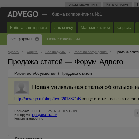
Биржа маркетинга
Каталог услуг
П
—
биржа копирайтинга №1
Работа в интернете
Заказчику
Магазин статей
Сервис
Все форумы
Новые сообщения
Адвего
Форум
Все форумы
Рабочие обсуждения
Продажа стате
Продажа статей — Форум Адвего
Рабочие обсуждения
/
Продажа статей
Новая уникальная статья об отдыхе на
http://advego.ru/shop/text/2618321/В
конце статьи - ссылка на фот
Написал: DELETED , 25.07.2010 в 12:09
В форуме:
Продажа статей
Комментариев: нет