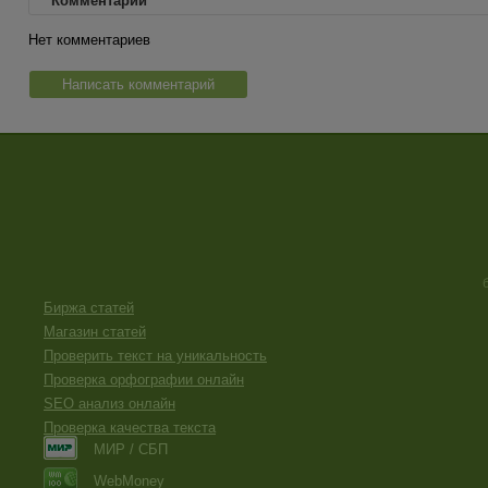
Комментарии
Нет комментариев
Написать комментарий
Биржа статей
Магазин статей
Проверить текст на уникальность
Проверка орфографии онлайн
SEO анализ онлайн
Проверка качества текста
МИР / СБП
WebMoney