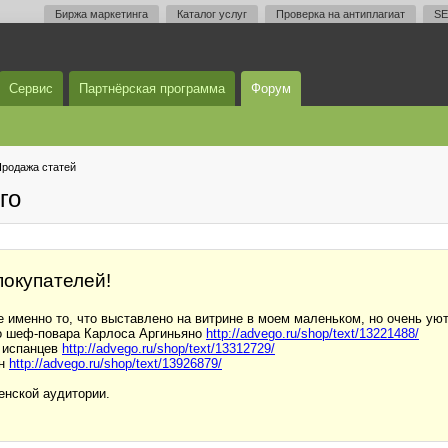
Биржа маркетинга
Каталог услуг
Проверка на антиплагиат
SE
Сервис
Партнёрская программа
Форум
родажа статей
го
покупателей!
 именно то, что выставлено на витрине в моем маленьком, но очень уют
о шеф-повара Карлоса Аргиньяно
http://advego.ru/shop/text/13221488/
х испанцев
http://advego.ru/shop/text/13312729/
ян
http://advego.ru/shop/text/13926879/
енской аудитории.