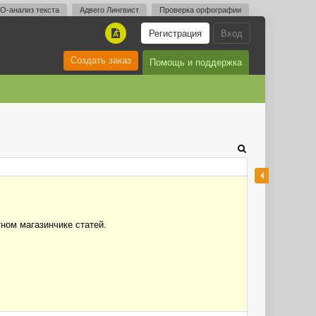
O-анализ текста
Адвего Лингвист
Проверка орфографии
Регистрация
Вход
A
Создать заказ
Помощь и поддержка
ном магазинчике статей.