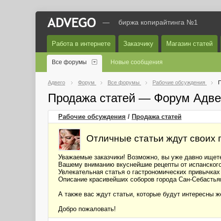
—
биржа копирайтинга №1
Работа в интернете
Заказчику
Магазин статей
Все форумы
Новые сообщения
Адвего
Форум
Все форумы
Рабочие обсуждения
П
Продажа статей — Форум Адве
Рабочие обсуждения
/
Продажа статей
Отличные статьи ждут своих 
Уважаемые заказчики! Возможно, вы уже давно ищете
Вашему вниманию вкуснейшие рецепты от испанског
Увлекательная статья о гастрономических привычка
Описание красивейших соборов города Сан-Себасть
А также вас ждут статьи, которые будут интересны ж
Добро пожаловать!