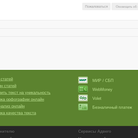
Пожаловаться
 статей
МИР / СБП
н статей
WebMoney
ить текст на уникальность
Volet
рка орфографии онлайн
нализ онлайн
Безналичный платеж
ка качества текста
нителю
Сервисы Адвего