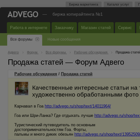
Биржа маркетинга
Каталог услуг
П
—
биржа копирайтинга №1
Работа в интернете
Заказчику
Магазин статей
Сервис
Все форумы
Новые сообщения
Адвего
Форум
Все форумы
Рабочие обсуждения
Продажа стате
Продажа статей — Форум Адвего
Рабочие обсуждения
/
Продажа статей
Качественные интересные статьи на 
художественно обработанными фото и
Карнавал в Гоа
http://advego.ru/shop/text/14011964/
Гоа или Шри-Ланка? Где отдыхать лучше
http://advego.ru/shop/te
Туристический путеводитель по основным
достопримечательностям Гоа. Форты,
пальмы и много диких обезьян
http://advego.ru/shop/text/13952509