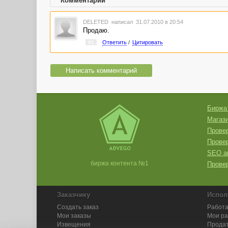
Комментарии
DELETED
написал 31.07.2010 в 20:54
Продаю.
#1
Ответить
/
Цитировать
Написать комментарий
Биржа
Магази
Провер
Прове
SEO а
биржа контента №1
Провер
Заказчику
Испол
Создать заказ
Работа
Мои заказы
Мои р
Извещения
Продат