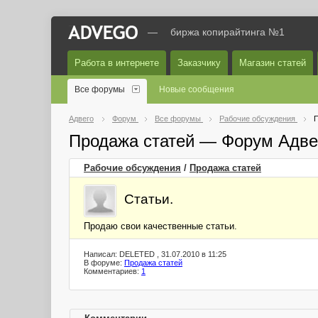
—
биржа копирайтинга №1
Работа в интернете
Заказчику
Магазин статей
Все форумы
Новые сообщения
Адвего
Форум
Все форумы
Рабочие обсуждения
П
Продажа статей — Форум Адве
Рабочие обсуждения
/
Продажа статей
Статьи.
Продаю свои качественные статьи.
Написал: DELETED , 31.07.2010 в 11:25
В форуме:
Продажа статей
Комментариев:
1