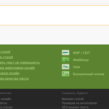
 статей
МИР / СБП
н статей
WebMoney
ить текст на уникальность
Volet
рка орфографии онлайн
нализ онлайн
Безналичный платеж
ка качества текста
нителю
Сервисы Адвего
 онлайн
Магазин статей
аботы
Проверка на антиплагиат
ь статью
SEO-анализ текста