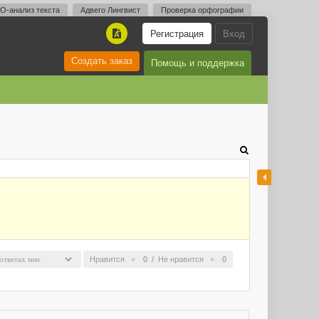
O-анализ текста
Адвего Лингвист
Проверка орфографии
Регистрация
Вход
A
Создать заказ
Помощь и поддержка
Нравится
0
/
Не нравится
0