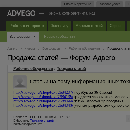
Биржа маркетинга
Каталог услуг
П
—
биржа копирайтинга №1
Работа в интернете
Заказчику
Магазин статей
Сервис
Все форумы
Новые сообщения
Адвего
Форум
Все форумы
Рабочие обсуждения
Продажа стате
Продажа статей — Форум Адвего
Рабочие обсуждения
/
Продажа статей
Статьи на тему информационных тех
http://advego.ru/shop/text/2684207/
ноутбук за 35 баксов!!!
http://advego.ru/shop/text/2684135/
ip адреса закончаться менее че
http://advego.ru/shop/text/2684094/
жизнь windows xp продлена
http://advego.ru/shop/text/2684043/
ученые разработали супер эко
Написал: DELETED , 01.08.2010 в 18:31
В форуме:
Продажа статей
Комментариев: нет