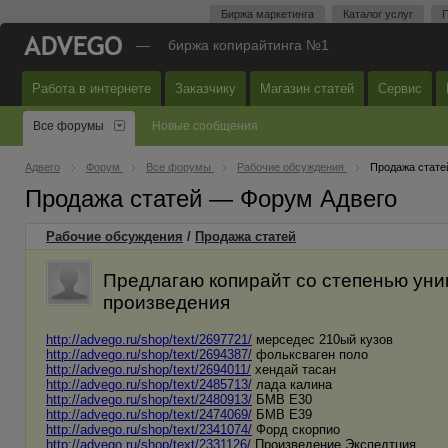
Биржа маркетинга
Каталог услуг
П
—
биржа копирайтинга №1
Работа в интернете
Заказчику
Магазин статей
Сервис
Все форумы
Новые сообщения
Адвего
Форум
Все форумы
Рабочие обсуждения
Продажа стате
Продажа статей — Форум Адвего
Рабочие обсуждения
/
Продажа статей
Предлагаю копирайт со степенью уни
произведения
http://advego.ru/shop/text/2697721/
мерседес 210ый кузов
http://advego.ru/shop/text/2694387/
фольксваген поло
http://advego.ru/shop/text/2694011/
хендай тасан
http://advego.ru/shop/text/2485713/
лада калина
http://advego.ru/shop/text/2480913/
БМВ Е30
http://advego.ru/shop/text/2474069/
БМВ Е39
http://advego.ru/shop/text/2341074/
Форд скорпио
http://advego.ru/shop/text/2331126/
Произведение Экспедтция