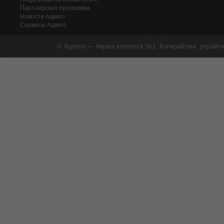
Партнерская программа
Новости Адвего
Сервисы Адвего
© Адвего — биржа контента №1. Копирайтинг, рерайти