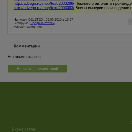
http://advego.ru/shop/text/2003288/
Немного о авто-авто произведе
http://advego.ru/shop/text/2003083/
Воины империи-произведение о
Написал: DELETED , 03.08.2010 в 18:57
В форуме:
Продажа статей
Комментариев: нет
Комментарии
Нет комментариев
Написать комментарий
Биржа статей