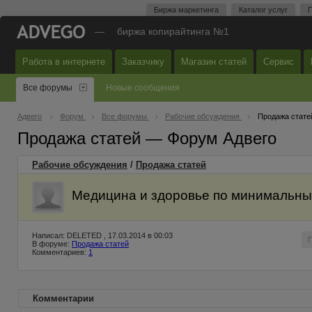
Биржа маркетинга
Каталог услуг
П
—
биржа копирайтинга №1
Работа в интернете
Заказчику
Магазин статей
Сервис
Все форумы
Новые сообщения
Адвего
Форум
Все форумы
Рабочие обсуждения
Продажа стате
Продажа статей — Форум Адвего
Рабочие обсуждения
/
Продажа статей
Медицина и здоровье по минимальн
Написал: DELETED , 17.03.2014 в 00:03
В форуме:
Продажа статей
Комментариев:
1
Комментарии