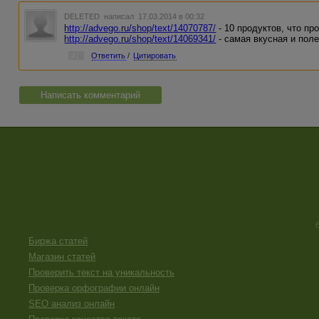
DELETED
написал 17.03.2014 в 00:32
http://advego.ru/shop/text/14070787/
- 10 продуктов, что п
http://advego.ru/shop/text/14069341/
- самая вкусная и пол
#1
Ответить
/
Цитировать
Написать комментарий
Биржа статей
Магазин статей
Проверить текст на уникальность
Проверка орфографии онлайн
SEO анализ онлайн