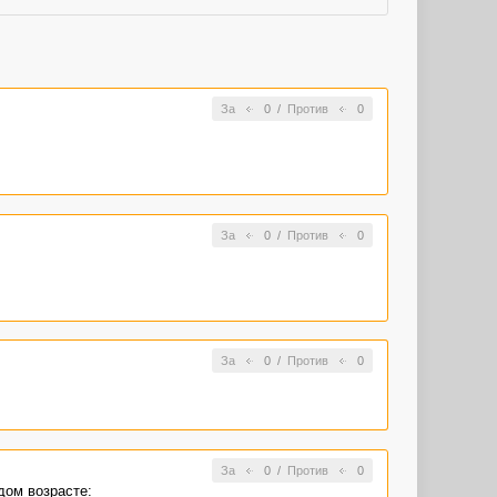
За
0
/
Против
0
За
0
/
Против
0
За
0
/
Против
0
За
0
/
Против
0
дом возрасте: