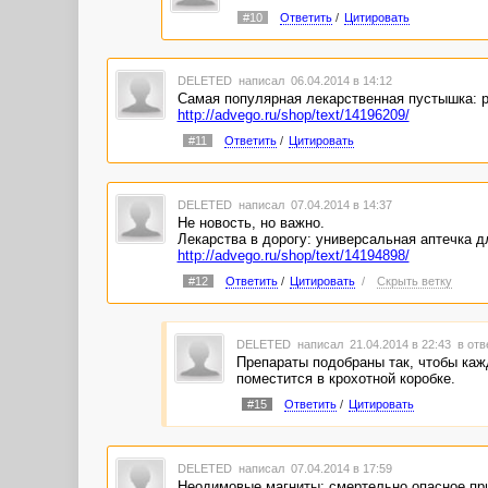
#10
Ответить
/
Цитировать
DELETED
написал 06.04.2014 в 14:12
Самая популярная лекарственная пустышка: р
http://advego.ru/shop/text/14196209/
#11
Ответить
/
Цитировать
DELETED
написал 07.04.2014 в 14:37
Не новость, но важно.
Лекарства в дорогу: универсальная аптечка д
http://advego.ru/shop/text/14194898/
#12
Ответить
/
Цитировать
/
Скрыть ветку
DELETED
написал 21.04.2014 в 22:43
в отв
Препараты подобраны так, чтобы кажд
поместится в крохотной коробке.
#15
Ответить
/
Цитировать
DELETED
написал 07.04.2014 в 17:59
Неодимовые магниты: смертельно опасное пр