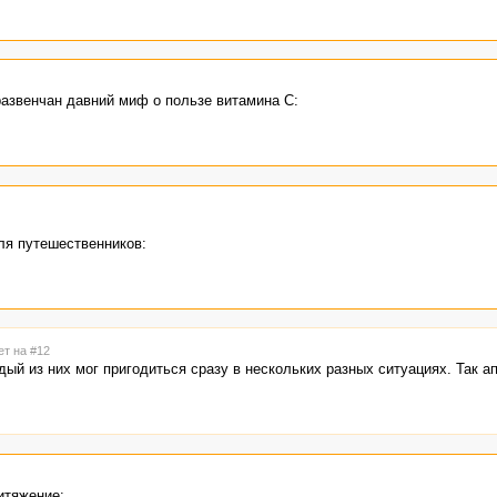
азвенчан давний миф о пользе витамина С:
ля путешественников:
ет на #12
ый из них мог пригодиться сразу в нескольких разных ситуациях. Так ап
итяжение: