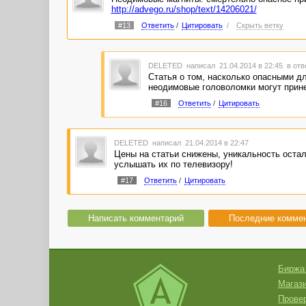
http://advego.ru/shop/text/14206021/
#13
Ответить
/
Цитировать
/
Скрыть ветку
DELETED
написал 21.04.2014 в 22:45
в отв
Статья о том, насколько опасными д
неодимовые головоломки могут прине
#16
Ответить
/
Цитировать
DELETED
написал 21.04.2014 в 22:47
Цены на статьи снижены, уникальность остал
услышать их по телевизору!
#17
Ответить
/
Цитировать
Написать комментарий
Последние комме
Биржа
Магази
Провер