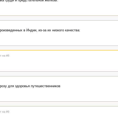
ака груди и предстательной железы:
оизведенных в Индии, из-за их низкого качества:
т на #8
розу для здоровья путешественников
т на #9