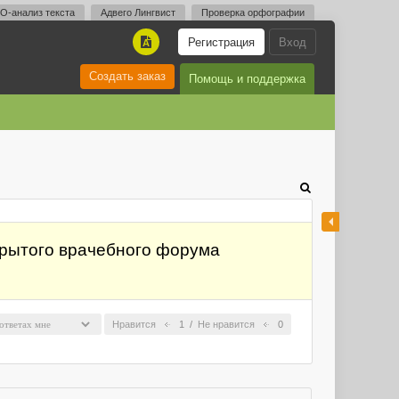
O-анализ текста
Адвего Лингвист
Проверка орфографии
Регистрация
Вход
A
Создать заказ
Помощь и поддержка
крытого врачебного форума
Нравится
1
/
Не нравится
0