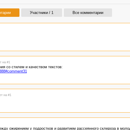
нтарии
Участники / 1
Все комментарии
т на #1
ия со стилем и качеством текстов:
08388#comment31
ет на #1
ежду ожирением у подростков и развитием рассеянного склероза в моло