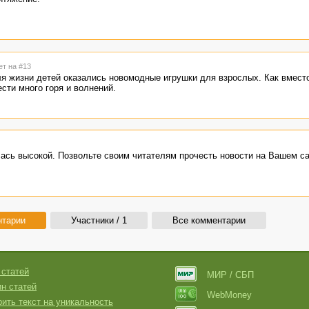
ет на #13
ля жизни детей оказались новомодные игрушки для взрослых. Как вмест
сти много горя и волнений.
ась высокой. Позвольте своим читателям прочесть новости на Вашем са
нтарии
Участники / 1
Все комментарии
 статей
МИР / СБП
н статей
WebMoney
ить текст на уникальность