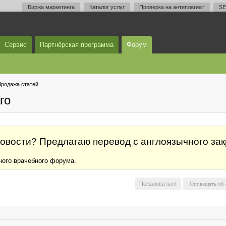
Биржа маркетинга
Каталог услуг
Проверка на антиплагиат
SE
Сервис
Партнёрская программа
Форум
родажа статей
го
овости? Предлагаю перевод с англоязычного за
ного врачебного форума.
Пожаловаться