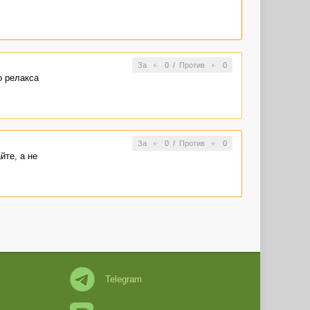
За
0
/
Против
0
о релакса
За
0
/
Против
0
йте, а не
Telegram