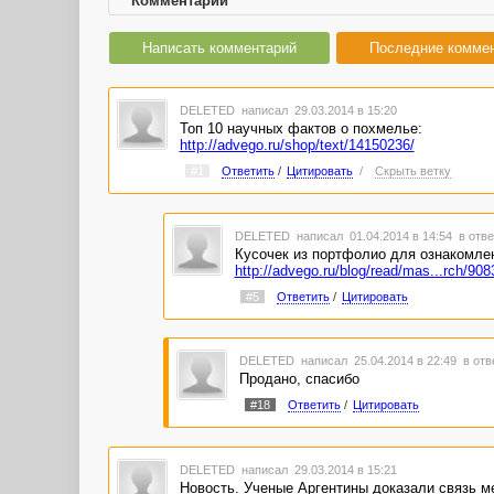
Комментарии
Написать комментарий
Последние комме
DELETED
написал 29.03.2014 в 15:20
Топ 10 научных фактов о похмелье:
http://advego.ru/shop/text/14150236/
#1
Ответить
/
Цитировать
/
Скрыть ветку
DELETED
написал 01.04.2014 в 14:54
в отве
Кусочек из портфолио для ознакомлен
http://advego.ru/blog/read/mas...rch/9
#5
Ответить
/
Цитировать
DELETED
написал 25.04.2014 в 22:49
в отв
Продано, спасибо
#18
Ответить
/
Цитировать
DELETED
написал 29.03.2014 в 15:21
Новость. Ученые Аргентины доказали связь м