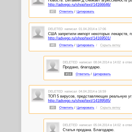
Новость. Витамин Д снижает агрессивность р
http://advego.ru/shop/text/14166646/
#7
Ответить
/
Цитировать
DELETED
написал 01.04.2014 в 17:06
США запретили импорт некоторых лекарств, пр
http://advego.ru/shop/text/14169501/
#8
Ответить
/
Цитировать
/
Скрыть ветку
DELETED
написал 08.04.2014 в 14:02
в отве
Продано, благодарю.
#14
Ответить
/
Цитировать
DELETED
написал 04.04.2014 в 16:59
ТОП 5 вирусов, представляющих реальную уг
http://advego.ru/shop/text/14189585/
#9
Ответить
/
Цитировать
/
Скрыть ветку
DELETED
написал 05.04.2014 в 14:02
в отве
Статья продана. Благодарю.