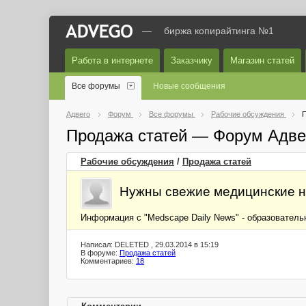
—
биржа копирайтинга №1
Работа в интернете
Заказчику
Магазин статей
Все форумы
Новые сообщения
Адвего
Форум
Все форумы
Рабочие обсуждения
П
Продажа статей — Форум Адве
Рабочие обсуждения
/
Продажа статей
Нужны свежие медицинские н
Информация с "Medscape Daily News" - образователь
Написал: DELETED , 29.03.2014 в 15:19
В форуме:
Продажа статей
Комментариев:
18