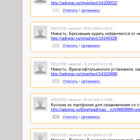
http://advego.ru/shop/text/14150032/
#2
Ответить
/
Цитировать
DELETED
написал 29.03.2014 в 15:22
Новость. Бросившие курить избавляются от н
http://advego.ru/shop/text/14144329/
#3
Ответить
/
Цитировать
DELETED
написал 31.03.2014 в 21:36
Новость. Врачи-офтальмологи установили, как
http://advego.ru/shop/text/14163498/
#4
Ответить
/
Цитировать
DELETED
написал 01.04.2014 в 14:55
Кусочек из портфолио для ознакомления со ст
http://advego.ru/blog/read/mas...rch/908388#co
#6
Ответить
/
Цитировать
DELETED
написал 01.04.2014 в 17:05