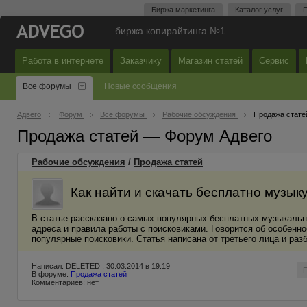
Биржа маркетинга
Каталог услуг
П
—
биржа копирайтинга №1
Работа в интернете
Заказчику
Магазин статей
Сервис
Все форумы
Новые сообщения
Адвего
Форум
Все форумы
Рабочие обсуждения
Продажа стате
Продажа статей — Форум Адвего
Рабочие обсуждения
/
Продажа статей
Как найти и скачать бесплатно музыку 
В статье рассказано о самых популярных бесплатных музыкальн
адреса и правила работы с поисковиками. Говорится об особенн
популярные поисковики. Статья написана от третьего лица и раз
Написал: DELETED , 30.03.2014 в 19:19
В форуме:
Продажа статей
Комментариев: нет