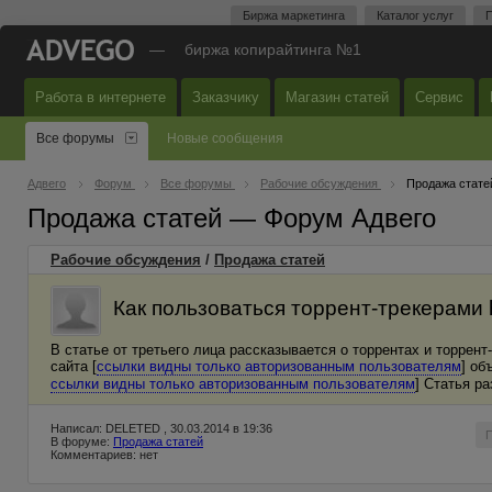
Биржа маркетинга
Каталог услуг
П
—
биржа копирайтинга №1
Работа в интернете
Заказчику
Магазин статей
Сервис
Все форумы
Новые сообщения
Адвего
Форум
Все форумы
Рабочие обсуждения
Продажа стате
Продажа статей — Форум Адвего
Рабочие обсуждения
/
Продажа статей
Как пользоваться торрент-трекерами ht
В статье от третьего лица рассказывается о торрентах и торрент
сайта [
ссылки видны только авторизованным пользователям
] об
ссылки видны только авторизованным пользователям
] Статья р
Написал: DELETED , 30.03.2014 в 19:36
В форуме:
Продажа статей
Комментариев: нет