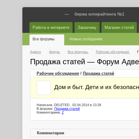
—
биржа копирайтинга №1
Работа в интернете
Заказчику
Магазин статей
Все форумы
Новые сообщения
Адвего
Форум
Все форумы
Рабочие обсуждения
П
Продажа статей — Форум Адве
Рабочие обсуждения
/
Продажа статей
Дом и быт. Дети и их безопас
Написала: DELETED , 02.04.2014 в 13:28
В форуме:
Продажа статей
Комментариев:
2
Комментарии