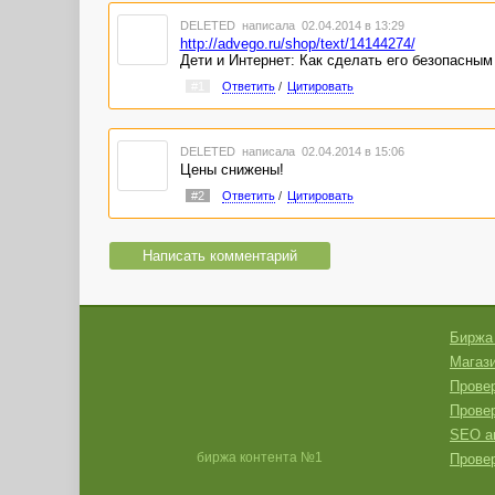
DELETED
написала 02.04.2014 в 13:29
http://advego.ru/shop/text/14144274/
Дети и Интернет: Как сделать его безопасным
#1
Ответить
/
Цитировать
DELETED
написала 02.04.2014 в 15:06
Цены снижены!
#2
Ответить
/
Цитировать
Написать комментарий
Биржа
Магази
Провер
Прове
SEO а
биржа контента №1
Провер