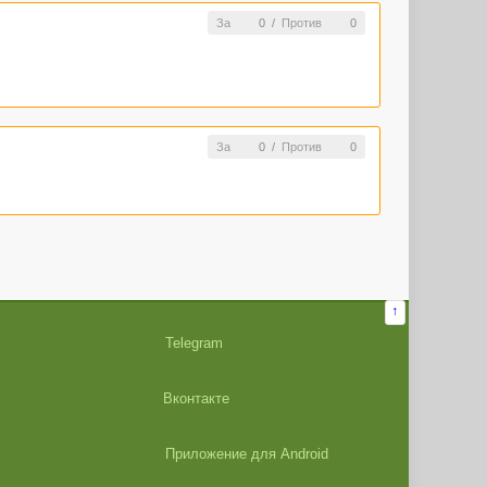
За
0
/
Против
0
За
0
/
Против
0
↑
Telegram
Вконтакте
Приложение для Android