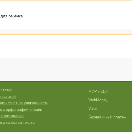
 для ребёнка
 статей
МИР / СБП
н статей
WebMoney
ить текст на уникальность
Volet
рка орфографии онлайн
нализ онлайн
Безналичный платеж
ка качества текста