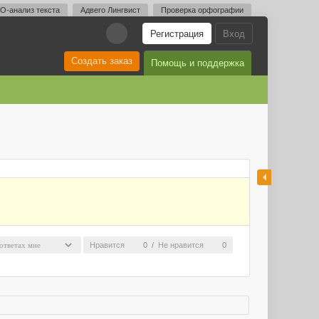
O-анализ текста
Адвего Лингвист
Проверка орфографии
Регистрация
Вход
A
Создать заказ
Помощь и поддержка
Нравится
0
/
Не нравится
0