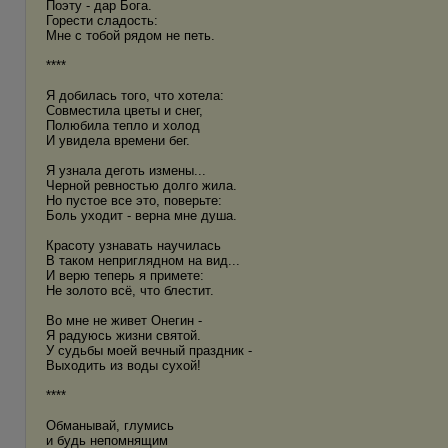
Поэту - дар Бога.
Горести сладость:
Мне с тобой рядом не петь.
****
Я добилась того, что хотела:
Совместила цветы и снег,
Полюбила тепло и холод
И увидела времени бег.
Я узнала деготь измены...
Черной ревностью долго жила.
Но пустое все это, поверьте:
Боль уходит - верна мне душа.
Красоту узнавать научилась
В таком неприглядном на вид...
И верю теперь я примете:
Не золото всё, что блестит.
Во мне не живет Онегин -
Я радуюсь жизни святой.
У судьбы моей вечный праздник -
Выходить из воды сухой!
****
Обманывай, глумись
и будь непомнящим