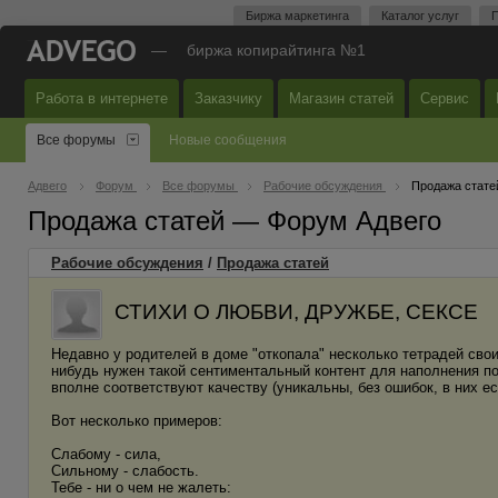
Биржа маркетинга
Каталог услуг
П
—
биржа копирайтинга №1
Работа в интернете
Заказчику
Магазин статей
Сервис
Все форумы
Новые сообщения
Адвего
Форум
Все форумы
Рабочие обсуждения
Продажа стате
Продажа статей — Форум Адвего
Рабочие обсуждения
/
Продажа статей
СТИХИ О ЛЮБВИ, ДРУЖБЕ, СЕКСЕ
Недавно у родителей в доме "откопала" несколько тетрадей свои
нибудь нужен такой сентиментальный контент для наполнения п
вполне соответствуют качеству (уникальны, без ошибок, в них е
Вот несколько примеров:
Слабому - сила,
Сильному - слабость.
Тебе - ни о чем не жалеть: