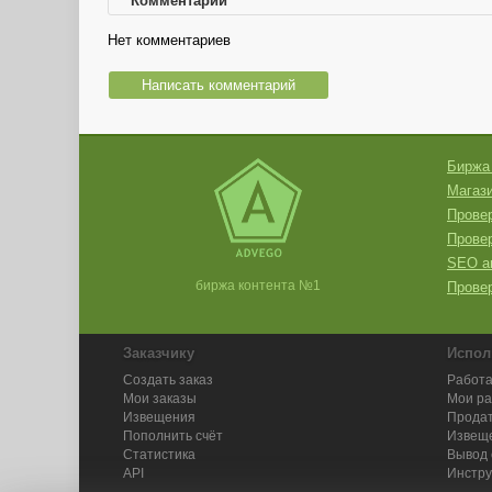
Комментарии
Нет комментариев
Написать комментарий
Биржа
Магази
Провер
Прове
SEO а
биржа контента №1
Провер
Заказчику
Испол
Создать заказ
Работа
Мои заказы
Мои р
Извещения
Продат
Пополнить счёт
Извещ
Статистика
Вывод 
API
Инстру