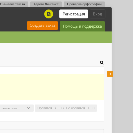
O-анализ текста
Адвего Лингвист
Проверка орфографии
Регистрация
Вход
A
Создать заказ
Помощь и поддержка
Нравится
0
/
Не нравится
0