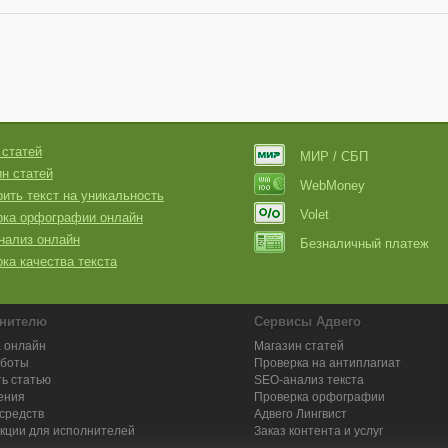
 статей
МИР / СБП
н статей
WebMoney
ить текст на уникальность
Volet
рка орфографии онлайн
нализ онлайн
Безналичный платеж
ка качества текста
нителю
Сервисы Адвего
 онлайн
Магазин статей
аботы
Проверка на антиплагиат
ь статью
SEO-анализ текста
ения
Проверка орфографии
средств
Адвего
Лингвист
кции для исполнителей
Заказ контента и услуг