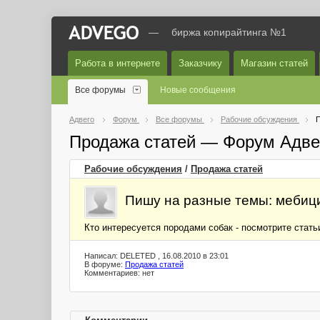
—
биржа копирайтинга №1
Работа в интернете
Заказчику
Магазин статей
Все форумы
Новые сообщения
Адвего
Форум
Все форумы
Рабочие обсуждения
П
Продажа статей — Форум Адве
Рабочие обсуждения
/
Продажа статей
Пишу на разные темы: мебици
Кто интересуется породами собак - посмотрите стать
Написал: DELETED , 16.08.2010 в 23:01
В форуме:
Продажа статей
Комментариев: нет