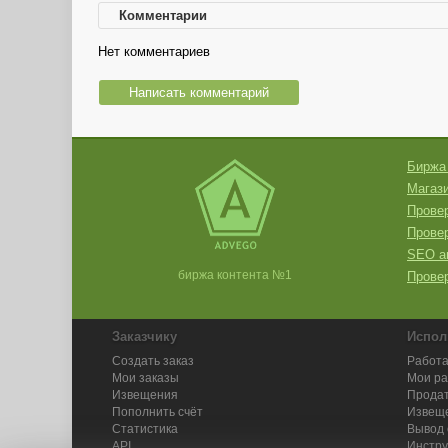
Комментарии
Нет комментариев
Написать комментарий
Биржа
Магази
Провер
Прове
SEO а
биржа контента №1
Провер
Заказчику
Испол
Создать заказ
Работа
Мои заказы
Мои р
Извещения
Продат
Пополнить счёт
Извещ
Статистика
Вывод 
API
Инстру