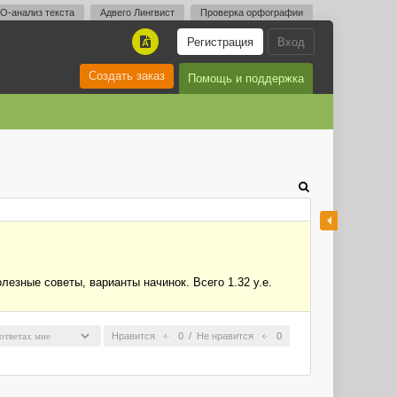
O-анализ текста
Адвего Лингвист
Проверка орфографии
Регистрация
Вход
A
Создать заказ
Помощь и поддержка
лезные советы, варианты начинок. Всего 1.32 у.е.
Нравится
0
/
Не нравится
0