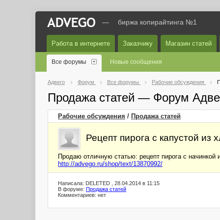
—
биржа копирайтинга №1
Работа в интернете
Заказчику
Магазин статей
Все форумы
Новые сообщения
Адвего
Форум
Все форумы
Рабочие обсуждения
П
Продажа статей — Форум Адве
Рабочие обсуждения
/
Продажа статей
Рецепт пирога с капустой из 
Продаю отличную статью: рецепт пирога с начинкой из
http://advego.ru/shop/text/13870992/
Написала: DELETED , 28.04.2014 в 11:15
В форуме:
Продажа статей
Комментариев: нет