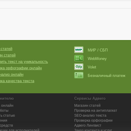
 статей
МИР / СБП
н статей
WebMoney
ить текст на уникальность
Volet
рка орфографии онлайн
нализ онлайн
Безналичный платеж
ка качества текста
нителю
Сервисы Адвего
 онлайн
Магазин статей
аботы
Проверка на антиплагиат
ь статью
SEO-анализ текста
ения
Проверка орфографии
средств
Адвего
Лингвист
кции для исполнителей
Заказ контента и услуг