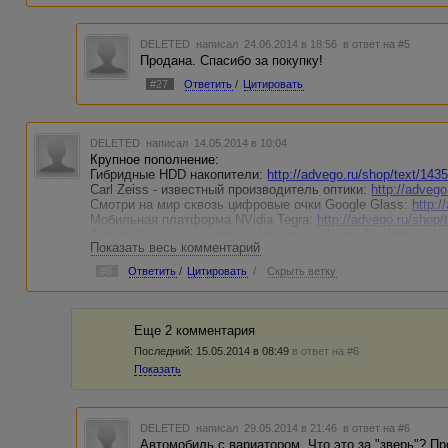
DELETED
написал 24.06.2014 в 18:56
в ответ на #5
Продана. Спасибо за покупку!
#27
Ответить
/
Цитировать
DELETED
написал 14.05.2014 в 10:04
Крупное пополнение:
Гибридные HDD накопители:
http://advego.ru/shop/text/143
Carl Zeiss - известный производитель оптики:
http://adveg
Смотри на мир сквозь цифровые очки Google Glass:
http:/
Мобильная платформа NVidia Tegra:
http://advego.ru/shop/
Автомобиль с вариатором. Что это за "зверь"? :
http://adv
Показать весь комментарий
"Автомат" или "Робот"? Что удобнее? :
http://advego.ru/sh
Линолеум для дома и офиса:
http://advego.ru/shop/text/14
#6
Ответить
/
Цитировать
/
Скрыть ветку
Еще 2 комментария
Последний:
15.05.2014 в 08:49
в ответ на #6
Показать
DELETED
написал 29.05.2014 в 21:46
в ответ на #6
Автомобиль с вариатором. Что это за "зверь"? Пр