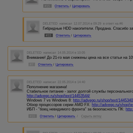
#15
Ответить
/
Цитировать
DELETED
написал 12.07.2014 в 09:29
в ответ на #6
Гибридные HDD накопители. Продана. Спасибо за
#33
Ответить
/
Цитировать
DELETED
написал 14.05.2014 в 10:05
Внимание! До 21-го мая снижены цена на все статьи на 1
#7
Ответить
/
Цитировать
DELETED
написал 22.05.2014 в 14:40
Пополнение магазина!
Стабильное питание - залог долгой службы персональног
http://advego.ru/shop/text/14453544/
Windows 7 vs Windows 8:
http://advego.ru/shop/text/1445340
Обзор процессоров серии AMD FX:
http://advego.ru/shop/t
ИБП - "боец невидимого фронта" за безопасность ПК:
http
#10
Ответить
/
Цитировать
/
Скрыть ветку