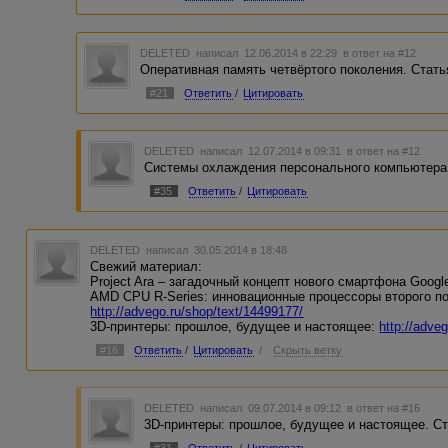
DELETED
написал 12.06.2014 в 22:29
в ответ на #12
Оперативная память четвёртого поколения. Стать
#21
Ответить
/
Цитировать
DELETED
написал 12.07.2014 в 09:31
в ответ на #12
Системы охлаждения персонального компьютера. 
#35
Ответить
/
Цитировать
DELETED
написал 30.05.2014 в 18:48
Свежий материал:
Project Ara – загадочный концепт нового смартфона Googl
AMD CPU R-Series: инновационные процессоры второго п
http://advego.ru/shop/text/14499177/
3D-принтеры: прошлое, будущее и настоящее:
http://adve
#16
Ответить
/
Цитировать
/
Скрыть ветку
DELETED
написал 09.07.2014 в 09:12
в ответ на #16
3D-принтеры: прошлое, будущее и настоящее. Ст