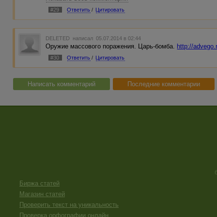
#29
Ответить
/
Цитировать
DELETED
написал 05.07.2014 в 02:44
Оружие массового поражения. Царь-бомба.
http://advego
#30
Ответить
/
Цитировать
Написать комментарий
Последние комментарии
Биржа статей
Магазин статей
Проверить текст на уникальность
Проверка орфографии онлайн