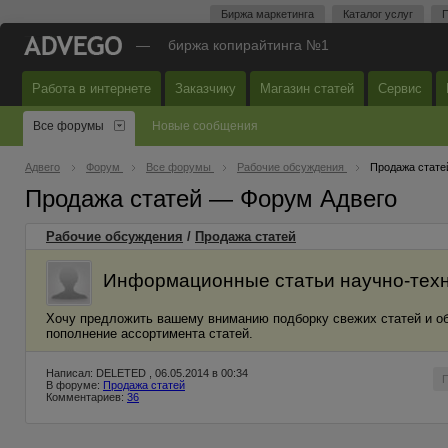
Биржа маркетинга
Каталог услуг
П
—
биржа копирайтинга №1
Работа в интернете
Заказчику
Магазин статей
Сервис
Все форумы
Новые сообщения
Адвего
Форум
Все форумы
Рабочие обсуждения
Продажа стате
Продажа статей — Форум Адвего
Рабочие обсуждения
/
Продажа статей
Информационные статьи научно-техни
Хочу предложить вашему вниманию подборку свежих статей и об
пополнение ассортимента статей.
Написал: DELETED , 06.05.2014 в 00:34
В форуме:
Продажа статей
Комментариев:
36