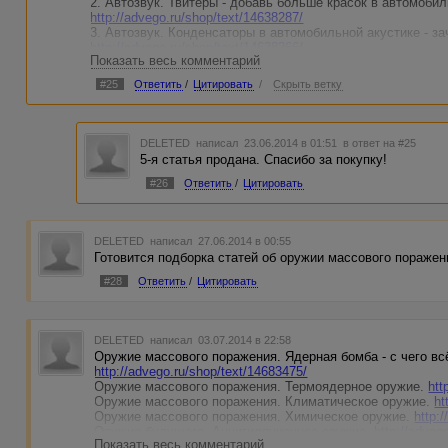
2. Автозвук. Твитеры - добавь больше красок в автомоб
http://advego.ru/shop/text/14638287/
3. Автозвук. Конденсаторы в автомобильной акустике - з
http://advego.ru/shop/text/14638266/
Показать весь комментарий
4. Автозвук. Роль эстрадных динамиков в акустической с
http://advego.ru/shop/text/14638223/
#25
Ответить
/
Цитировать
/
Скрыть ветку
5. Автозвук. Сабвуферы - как прокачать "басы" в автомо
DELETED
написал 23.06.2014 в 01:51
в ответ на #25
5-я статья продана. Спасибо за покупку!
#26
Ответить
/
Цитировать
DELETED
написал 27.06.2014 в 00:55
Готовится подборка статей об оружии массового поражен
#28
Ответить
/
Цитировать
DELETED
написал 03.07.2014 в 22:58
Оружие массового поражения. Ядерная бомба - с чего вс
http://advego.ru/shop/text/14683475/
Оружие массового поражения. Термоядерное оружие.
htt
Оружие массового поражения. Климатическое оружие.
ht
Оружие массового поражения. Химическое оружие.
http:
Оружие будущего. Аннигиляционное оружие.
http://adveg
Показать весь комментарий