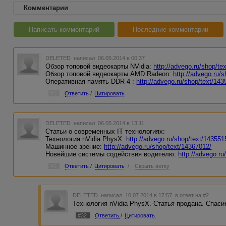
Комментарии
Написать комментарий
Последние комментарии
DELETED
написал 06.05.2014 в 00:37
Обзор топовой видеокарты NVidia:
http://advego.ru/shop/te
Обзор топовой видеокарты AMD Radeon:
http://advego.ru/
Оперативная память DDR-4 :
http://advego.ru/shop/text/143
#1
Ответить
/
Цитировать
DELETED
написал 06.05.2014 в 13:11
Статьи о современных IT технологиях:
Технология nVidia PhysX:
http://advego.ru/shop/text/143551
Машинное зрение:
http://advego.ru/shop/text/14367012/
Новейшие системы содействия водителю:
http://advego.r
#2
Ответить
/
Цитировать
/
Скрыть ветку
DELETED
написал 10.07.2014 в 17:57
в ответ на #2
Технология nVidia PhysX. Статья продана. Спасиб
#32
Ответить
/
Цитировать