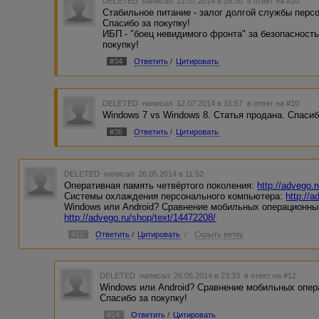
DELETED
написал 12.07.2014 в 09:30
в ответ на #10
Стабильное питание - залог долгой службы перс
Спасибо за покупку!
ИБП - "боец невидимого фронта" за безопасность
покупку!
#34
Ответить
/
Цитировать
DELETED
написал 12.07.2014 в 15:57
в ответ на #10
Windows 7 vs Windows 8. Статья продана. Спасиб
#36
Ответить
/
Цитировать
DELETED
написал 26.05.2014 в 11:52
Оперативная память четвёртого поколения:
http://advego.
Системы охлаждения персонального компьютера:
http://
Windows или Android? Сравнение мобильных операционны
http://advego.ru/shop/text/14472208/
#12
Ответить
/
Цитировать
/
Скрыть ветку
DELETED
написал 26.05.2014 в 23:33
в ответ на #12
Windows или Android? Сравнение мобильных опер
Спасибо за покупку!
#14
Ответить
/
Цитировать