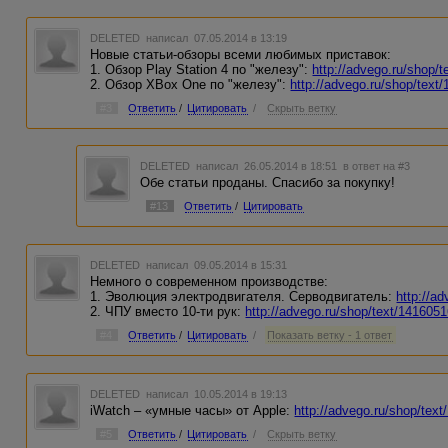
DELETED
написал 07.05.2014 в 13:19
Новые статьи-обзоры всеми любимых приставок:
1. Обзор Play Station 4 по "железу":
http://advego.ru/shop/
2. Обзор XBox One по "железу":
http://advego.ru/shop/text
#3
Ответить
/
Цитировать
/
Скрыть ветку
DELETED
написал 26.05.2014 в 18:51
в ответ на #3
Обе статьи проданы. Спасибо за покупку!
#13
Ответить
/
Цитировать
DELETED
написал 09.05.2014 в 15:31
Немного о современном производстве:
1. Эволюция электродвигателя. Серводвигатель:
http://a
2. ЧПУ вместо 10-ти рук:
http://advego.ru/shop/text/1416051
#4
Ответить
/
Цитировать
/
Показать ветку - 1 ответ
DELETED
написал 10.05.2014 в 19:13
iWatch – «умные часы» от Apple:
http://advego.ru/shop/tex
#5
Ответить
/
Цитировать
/
Скрыть ветку