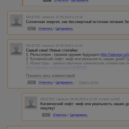
#31
Ответить
/
Цитировать
DELETED
написал 07.06.2014 в 10:39
Солнечная энергия, как бессмертный источник питания З
#17
Ответить
/
Цитировать
DELETED
написал 07.06.2014 в 11:18
Самый смак! Новые статейки:
1. Рельсотрон - грозное оружие будущего
http://advego.ru
2. Космический лифт: миф или реальность наших дней?
h
3. Ионисторы - замена обычным химическим элементам п
http://advego.ru/shop/text/14546594/
4. Квантовый компьютер
http://advego.ru/shop/text/1454652
Показать весь комментарий
5. Голографические проекторы - новая эра трехмерного и
http://advego.ru/shop/text/14546517/
#18
Ответить
/
Цитировать
/
Скрыть ветку
6. Биотопливо - залог здоровья планеты Земля
http://adv
DELETED
написал 09.06.2014 в 21:10
в ответ на #18
Космический лифт: миф или реальность наших дн
покупку!
#19
Ответить
/
Цитировать