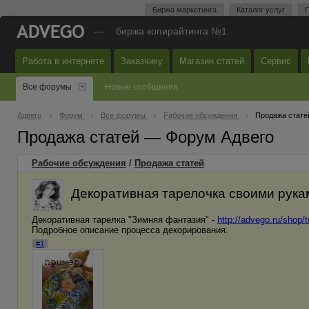
Биржа маркетинга
Каталог услуг
П
—
биржа копирайтинга №1
Работа в интернете
Заказчику
Магазин статей
Сервис
Все форумы
Новые сообщения
Адвего
Форум
Все форумы
Рабочие обсуждения
Продажа стате
Продажа статей — Форум Адвего
Рабочие обсуждения
/
Продажа статей
Декоративная тарелочка своими руками
Декоративная тарелка "Зимняя фантазия" -
http://advego.ru/shop/
Подробное описание процесса декорирования.
#1