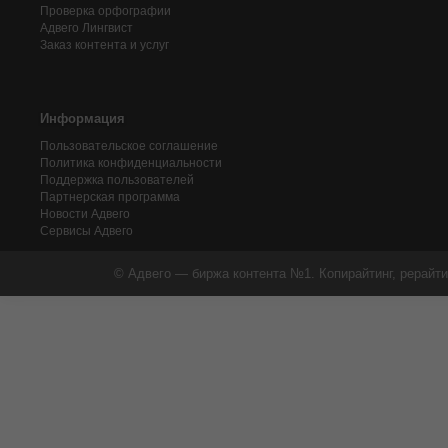
Проверка орфографии
Адвего
Лингвист
Заказ контента и услуг
Информация
Пользовательское соглашение
Политика конфиденциальности
Поддержка пользователей
Партнерская программа
Новости Адвего
Сервисы Адвего
© Адвего — биржа контента №1. Копирайтинг, рерайти