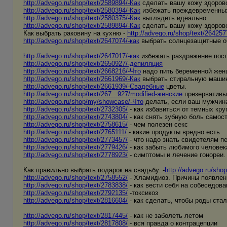
http://advego.ru/shop/text/2589894/-Как
сделать вашу кожу здоров
http://advego.ru/shop/text/2580394/-Как
избежать преждевременных
http://advego.ru/shop/text/2580375/-Как
выглядеть идеально.
http://advego.ru/shop/text/2589894/-Как
сделать вашу кожу здоров
Как выбрать раковину на кухню -
http://advego.ru/shop/text/264257
http://advego.ru/shop/text/2647074/-как
выбрать солнцезащитные о
http://advego.ru/shop/text/2647017/-как
избежать раздражение посл
http://advego.ru/shop/text/2650927/-депиляция
http://advego.ru/shop/text/2668216/-Что
надо пить беременной жен
http://advego.ru/shop/text/2661969/-Как
выбрать стиральную машин
http://advego.ru/shop/text/2661939/-Свадебные
цветы.
http://advego.ru/shop/text/267...927/modified-женские
презервативы
http://advego.ru/shop/my/showcase/-Что
делать, если ваш мужчин
http://advego.ru/shop/text/2732305/
- как избавиться от темных кру
http://advego.ru/shop/text/2743804/
- как снять зубную боль самос
http://advego.ru/shop/text/2758615/
- чем полезен секс
http://advego.ru/shop/text/2765111/
- какие продукты вредно есть
http://advego.ru/shop/text/2773457/
- что надо знать свидетелям п
http://advego.ru/shop/text/2779426/
- как забыть любимого человек
http://advego.ru/shop/text/2778923/
- симптомы и лечение гонореи.
Как правильно выбрать подарок на свадьбу. -
http://advego.ru/sho
http://advego.ru/shop/text/2758552/
- Хламидиоз. Причины появлен
http://advego.ru/shop/text/2783838/
- как вести себя на собеседова
http://advego.ru/shop/text/2792135/
-токсикоз
http://advego.ru/shop/text/2816604/
- как сделать, чтобы роды ста
http://advego.ru/shop/text/2817445/
- как не заболеть летом
http://advego.ru/shop/text/2817808/
- вся правда о контрацепции