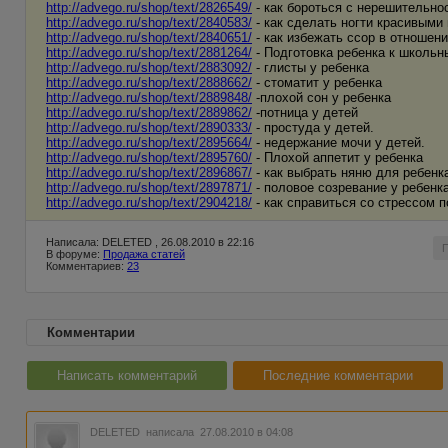
http://advego.ru/shop/text/2826549/
- как бороться с нерешительно
http://advego.ru/shop/text/2840583/
- как сделать ногти красивыми
http://advego.ru/shop/text/2840651/
- как избежать ссор в отношени
http://advego.ru/shop/text/2881264/
- Подготовка ребенка к школьн
http://advego.ru/shop/text/2883092/
- глисты у ребенка
http://advego.ru/shop/text/2888662/
- стоматит у ребенка
http://advego.ru/shop/text/2889848/
-плохой сон у ребенка
http://advego.ru/shop/text/2889862/
-потница у детей
http://advego.ru/shop/text/2890333/
- простуда у детей.
http://advego.ru/shop/text/2895664/
- недержание мочи у детей.
http://advego.ru/shop/text/2895760/
- Плохой аппетит у ребенка
http://advego.ru/shop/text/2896867/
- как выбрать няню для ребенк
http://advego.ru/shop/text/2897871/
- половое созревание у ребенк
http://advego.ru/shop/text/2904218/
- как справиться со стрессом 
Написала: DELETED , 26.08.2010 в 22:16
В форуме:
Продажа статей
Комментариев:
23
Комментарии
Написать комментарий
Последние комментарии
DELETED
написала 27.08.2010 в 04:08