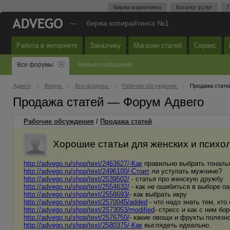
Биржа маркетинга
Каталог услуг
П
—
биржа копирайтинга №1
Работа в интернете
Заказчику
Магазин статей
Сервис
Все форумы
Новые сообщения
Адвего
Форум
Все форумы
Рабочие обсуждения
Продажа стате
Продажа статей — Форум Адвего
Рабочие обсуждения
/
Продажа статей
Хорошие статьи для женских и психол
http://advego.ru/shop/text/2463627/-Как
правильно выбрать тональ
http://advego.ru/shop/text/2496100/-Стоит
ли уступать мужчине?
http://advego.ru/shop/text/2539502/
- статья про женскую дружбу
http://advego.ru/shop/text/2554632/
- как не ошибиться в выборе п
http://advego.ru/shop/text/2558693/
- как выбрать икру
http://advego.ru/shop/text/2570045/added
- что надо знать тем, кто
http://advego.ru/shop/text/2573053/modified
- стресс и как с ним бо
http://advego.ru/shop/text/2576750/
- какие овощи и фрукты полезно
http://advego.ru/shop/text/2580375/-Как
выглядеть идеально.