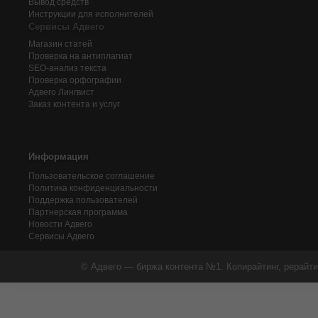
Вывод средств
Инструкции для исполнителей
Сервисы Адвего
Магазин статей
Проверка на антиплагиат
SEO-анализ текста
Проверка орфографии
Адвего
Лингвист
Заказ контента и услуг
Информация
Пользовательское соглашение
Политика конфиденциальности
Поддержка пользователей
Партнерская программа
Новости Адвего
Сервисы Адвего
© Адвего — биржа контента №1. Копирайтинг, рерайти