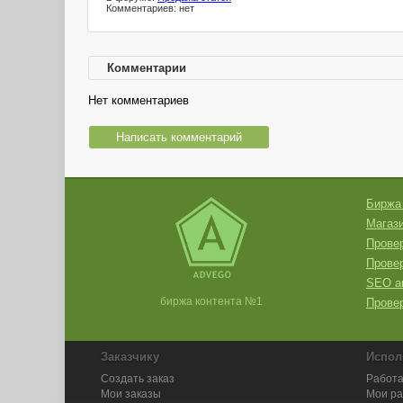
Комментариев: нет
Комментарии
Нет комментариев
Написать комментарий
Биржа
Магази
Провер
Прове
SEO а
биржа контента №1
Провер
Заказчику
Испол
Создать заказ
Работа
Мои заказы
Мои р