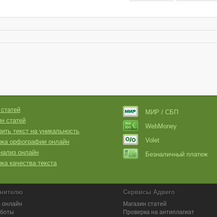
 статей
МИР / СБП
н статей
WebMoney
ить текст на уникальность
Volet
рка орфографии онлайн
нализ онлайн
Безналичный платеж
ка качества текста
нителю
Сервисы Адвего
 онлайн
Магазин статей
аботы
Проверка на антиплагиат