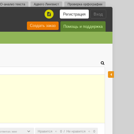
O-анализ текста
Адвего Лингвист
Проверка орфографии
Регистрация
Вход
A
Создать заказ
Помощь и поддержка
Нравится
0
/
Не нравится
0