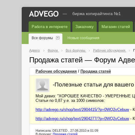
—
биржа копирайтинга №1
Работа в интернете
Заказчику
Магазин статей
Все форумы
Новые сообщения
Адвего
Форум
Все форумы
Рабочие обсуждения
П
Продажа статей — Форум Адве
Рабочие обсуждения
/
Продажа статей
-Полезные статьи для вашего 
Мой девиз: "ХОРОШЕЕ КАЧЕСТВО - УМЕРЕННЫЕ 
Статьи по 0,87 у.е. за 1000 символов:
http://advego.ru/shop/text/2904415/?p=0WQ2vCebuw
- К
http://advego.ru/shop/text/2904277/?p=0WQ2vCebuw
- 
Написала: DELETED , 27.08.2010 в 01:09
В форуме:
Продажа статей