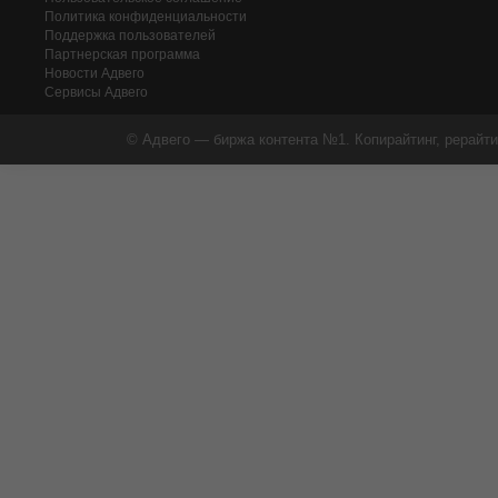
Политика конфиденциальности
Поддержка пользователей
Партнерская программа
Новости Адвего
Сервисы Адвего
© Адвего — биржа контента №1. Копирайтинг, рерайти