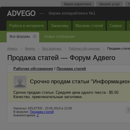
Биржа маркетинга
Каталог услуг
П
—
биржа копирайтинга №1
Работа в интернете
Заказчику
Магазин статей
Сервис
Все форумы
Новые сообщения
Адвего
Форум
Все форумы
Рабочие обсуждения
Продажа стате
Продажа статей — Форум Адвего
Рабочие обсуждения
/
Продажа статей
Срочно продам статьи "Информационн
Срочно продаю статьи. Средняя цена одного текста - $5.50
Качество, привлекательные заголовки.
Написал: DELETED , 23.05.2014 в 13:06
В форуме:
Продажа статей
Комментариев:
2