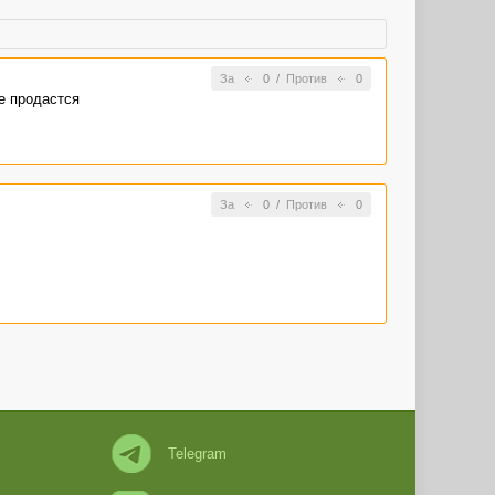
За
0
/
Против
0
не продастся
За
0
/
Против
0
Telegram