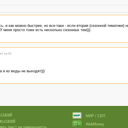
, и как можно быстрее, но все-таки - если вторая (сезонной тематики) 
У меня просто тоже есть несколько сезонных тем)))
ет на #1
 и из моды не выходят)))
 статей
МИР / СБП
н статей
WebMoney
ить текст на уникальность