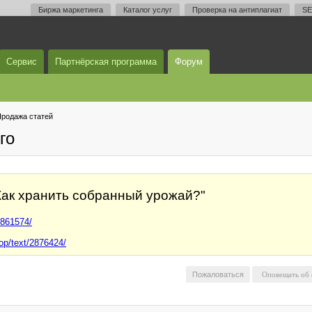
Биржа маркетинга
Каталог услуг
Проверка на антиплагиат
SE
Сервис
Партнёрская программа
Форум
родажа статей
го
 "Как хранить собранный урожай?"
2861574/
hop/text/2876424/
Пожаловаться