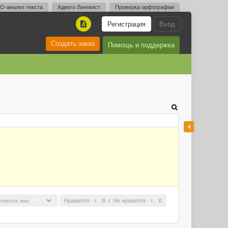
O-анализ текста
Адвего Лингвист
Проверка орфографии
Регистрация
Вход
A
Создать заказ
Помощь и поддержка
Нравится
0
/
Не нравится
0