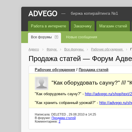
—
биржа копирайтинга №1
Работа в интернете
Заказчику
Магазин статей
Все форумы
Новые сообщения
Адвего
Форум
Все форумы
Рабочие обсуждения
П
Продажа статей — Форум Адве
Рабочие обсуждения
/
Продажа статей
"Как оборудовать сауну?" ///
"Как оборудовать сауну?" -
http://advego.ru/shop/text/
"Как хранить собранный урожай?" -
http://advego.ru/s
Написала: DELETED , 29.08.2010 в 14:25
В форуме:
Продажа статей
Комментариев:
2