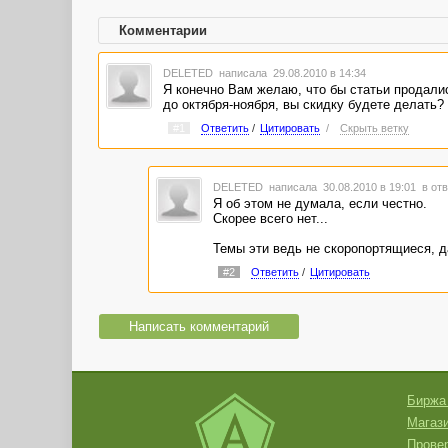
Комментарии
DELETED
написала 29.08.2010 в 14:34
Я конечно Вам желаю, что бы статьи продались
до октября-ноября, вы скидку будете делать? 
#1
Ответить
/
Цитировать
/
Скрыть ветку
DELETED
написала 30.08.2010 в 19:01
в отв
Я об этом не думала, если честно.
Скорее всего нет...
Темы эти ведь не скоропортящиеся, да
#2
Ответить
/
Цитировать
Написать комментарий
Биржа
Магази
Провер