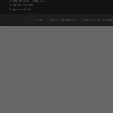
Партнерская программа
Новости Адвего
Сервисы Адвего
© Адвего — биржа контента №1. Копирайтинг, рерайти