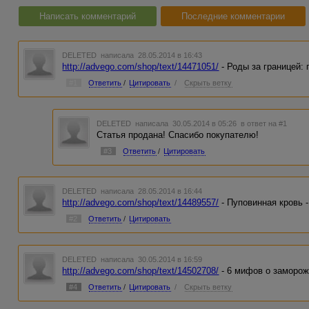
Написать комментарий
Последние комментарии
DELETED
написала 28.05.2014 в 16:43
http://advego.com/shop/text/14471051/
- Роды за границей:
#1
Ответить
/
Цитировать
/
Скрыть ветку
DELETED
написала 30.05.2014 в 05:26
в ответ на #1
Статья продана! Спасибо покупателю!
#3
Ответить
/
Цитировать
DELETED
написала 28.05.2014 в 16:44
http://advego.com/shop/text/14489557/
- Пуповинная кровь -
#2
Ответить
/
Цитировать
DELETED
написала 30.05.2014 в 16:59
http://advego.com/shop/text/14502708/
- 6 мифов о заморо
#4
Ответить
/
Цитировать
/
Скрыть ветку