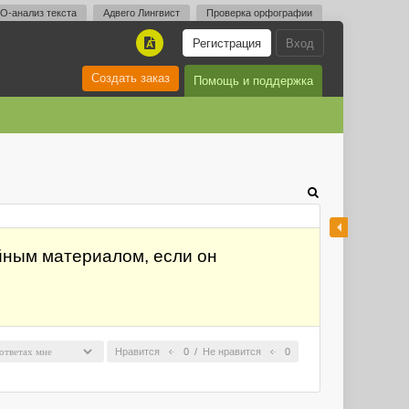
O-анализ текста
Адвего Лингвист
Проверка орфографии
Регистрация
Вход
A
Создать заказ
Помощь и поддержка
йным материалом, если он
Нравится
0
/
Не нравится
0