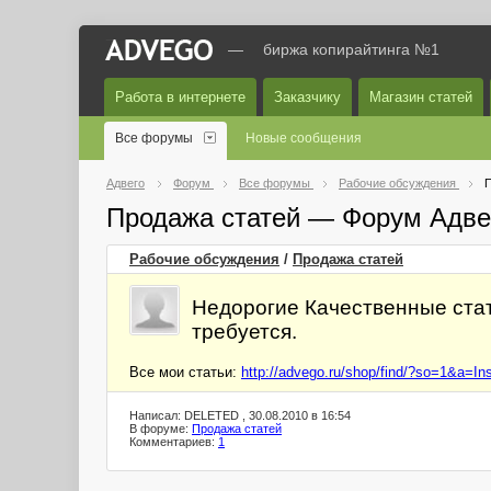
—
биржа копирайтинга №1
Работа в интернете
Заказчику
Магазин статей
Все форумы
Новые сообщения
Адвего
Форум
Все форумы
Рабочие обсуждения
П
Продажа статей — Форум Адве
Рабочие обсуждения
/
Продажа статей
Недорогие Качественные ста
требуется.
Все мои статьи:
http://advego.ru/shop/find/?so=1&a=In
Написал: DELETED , 30.08.2010 в 16:54
В форуме:
Продажа статей
Комментариев:
1