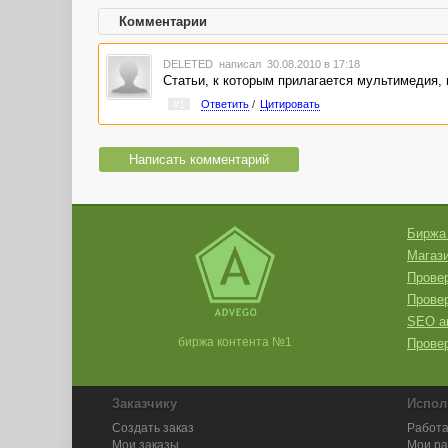
Комментарии
DELETED
написал 30.08.2010 в 17:18
Статьи, к которым прилагается мультимедия, 
#1
Ответить
/
Цитировать
Написать комментарий
Биржа
Магази
Провер
Прове
SEO а
биржа контента №1
Провер
Заказчику
Испол
Создать заказ
Работа
Мои заказы
Мои р