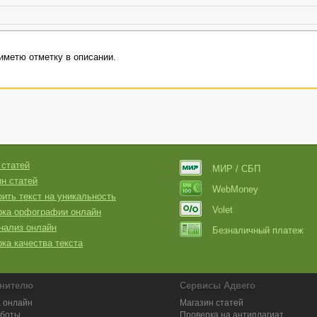
иметю отметку в описании.
 статей
МИР / СБП
н статей
WebMoney
ить текст на уникальность
Volet
рка орфографии онлайн
нализ онлайн
Безналичный платеж
ка качества текста
нителю
Сервисы Адвего
 онлайн
Магазин статей
аботы
Проверка на антиплагиат