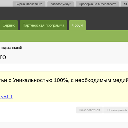
Биржа маркетинга
Каталог услуг
Проверка на антиплагиат
SE
Сервис
Партнёрская программа
Форум
родажа статей
го
тьи с Уникальностью 100%, с необходимым меди
spire1_1
Пожаловаться