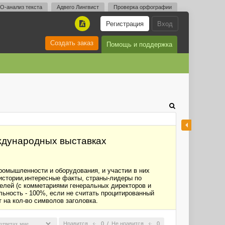
O-анализ текста
Адвего Лингвист
Проверка орфографии
Регистрация
Вход
A
Создать заказ
Помощь и поддержка
еждународных выставках
ромышленности и оборудования, и участии в них
 истории,интересные факты, страны-лидеры по
елей (с комметариями генеральных директоров и
льность - 100%, если не считать процитированный
т на кол-во символов заголовка.
Нравится
0
/
Не нравится
0