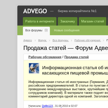
—
биржа копирайтинга №1
Работа в интернете
Заказчику
Магазин статей
Все форумы
Новые сообщения
Адвего
Форум
Все форумы
Рабочие обсуждения
П
Продажа статей — Форум Адве
Рабочие обсуждения
/
Продажа статей
Информационная статья об ин
касающихся пищевой промышл
Информационная статья об иностранных (Германия, 
российских предпринимателей. В статье по пунктам 
проведению международных выставок, крупнейшие пр
сотрудников компаний). В материале также поднят во
комментарий директора одной из компаний. Заголовок
Написала:
Delfin123
, 31.08.2010 в 02:07