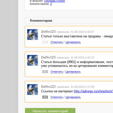
В форуме:
Продажа статей
Комментариев:
3
Комментарии
Delfin123
написала 31.08.2010 в 02:07
Статья только выставлена на продажу - ожида
#1
Ответить
/
Цитировать
Delfin123
написала 31.08.2010 в 02:13
Статья большая (9901) и информативная, поэт
уже упоминалось из-за цитирования коммента
#2
Ответить
/
Цитировать
Delfin123
написала 31.08.2010 в 17:53
Ссылка на материал
http://advego.ru/shop/text
#3
Ответить
/
Цитировать
Написать комментарий