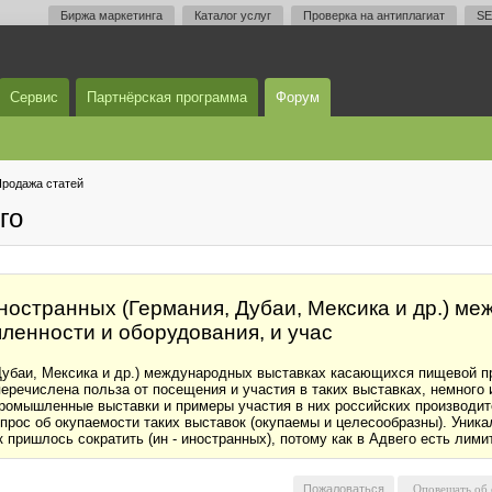
Биржа маркетинга
Каталог услуг
Проверка на антиплагиат
SE
Сервис
Партнёрская программа
Форум
родажа статей
го
остранных (Германия, Дубаи, Мексика и др.) м
енности и оборудования, и учас
Дубаи, Мексика и др.) международных выставках касающихся пищевой п
перечислена польза от посещения и участия в таких выставках, немного
омышленные выставки и примеры участия в них российских производит
прос об окупаемости таких выставок (окупаемы и целесообразны). Уника
 пришлось сократить (ин - иностранных), потому как в Адвего есть лими
Пожаловаться