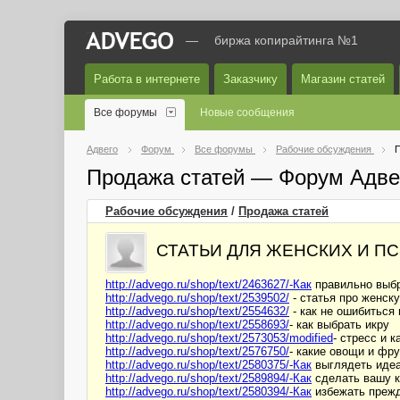
—
биржа копирайтинга №1
Работа в интернете
Заказчику
Магазин статей
Все форумы
Новые сообщения
Адвего
Форум
Все форумы
Рабочие обсуждения
П
Продажа статей — Форум Адве
Рабочие обсуждения
/
Продажа статей
СТАТЬИ ДЛЯ ЖЕНСКИХ И П
http://advego.ru/shop/text/2463627/-Как
правильно выбр
http://advego.ru/shop/text/2539502/
- статья про женск
http://advego.ru/shop/text/2554632/
- как не ошибиться
http://advego.ru/shop/text/2558693/
- как выбрать икру
http://advego.ru/shop/text/2573053/modified
- стресс и к
http://advego.ru/shop/text/2576750/
- какие овощи и фру
http://advego.ru/shop/text/2580375/-Как
выглядеть идеа
http://advego.ru/shop/text/2589894/-Как
сделать вашу к
http://advego.ru/shop/text/2580394/-Как
избежать преж