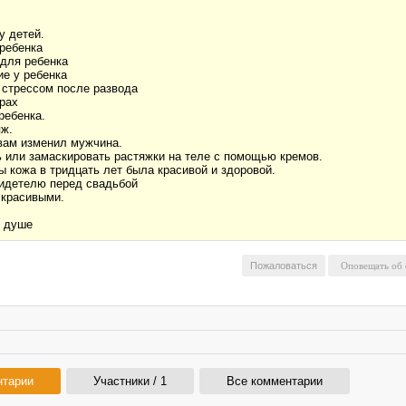
у детей.
 ребенка
 для ребенка
ие у ребенка
о стрессом после развода
урах
ребенка.
яж.
 вам изменил мужчина.
ь или замаскировать растяжки на теле с помощью кремов.
ы кожа в тридцать лет была красивой и здоровой.
видетелю перед свадьбой
 красивыми.
м душе
Пожаловаться
нтарии
Участники / 1
Все комментарии