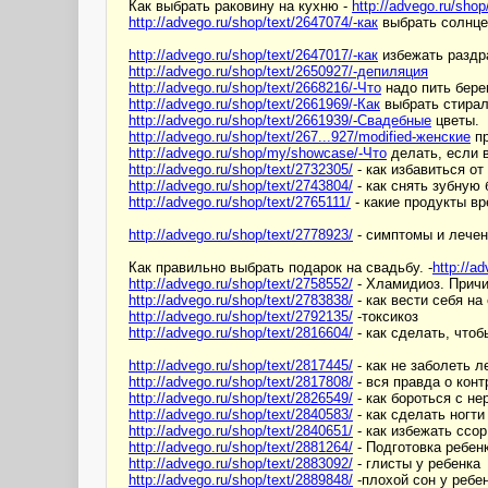
Как выбрать раковину на кухню -
http://advego.ru/shop
http://advego.ru/shop/text/2647074/-как
выбрать солнце
http://advego.ru/shop/text/2647017/-как
избежать раздр
http://advego.ru/shop/text/2650927/-депиляция
http://advego.ru/shop/text/2668216/-Что
надо пить бере
http://advego.ru/shop/text/2661969/-Как
выбрать стира
http://advego.ru/shop/text/2661939/-Свадебные
цветы.
http://advego.ru/shop/text/267...927/modified-женские
пр
http://advego.ru/shop/my/showcase/-Что
делать, если 
http://advego.ru/shop/text/2732305/
- как избавиться от
http://advego.ru/shop/text/2743804/
- как снять зубную
http://advego.ru/shop/text/2765111/
- какие продукты вр
http://advego.ru/shop/text/2778923/
- симптомы и лечен
Как правильно выбрать подарок на свадьбу. -
http://a
http://advego.ru/shop/text/2758552/
- Хламидиоз. Причи
http://advego.ru/shop/text/2783838/
- как вести себя на
http://advego.ru/shop/text/2792135/
-токсикоз
http://advego.ru/shop/text/2816604/
- как сделать, что
http://advego.ru/shop/text/2817445/
- как не заболеть л
http://advego.ru/shop/text/2817808/
- вся правда о кон
http://advego.ru/shop/text/2826549/
- как бороться с н
http://advego.ru/shop/text/2840583/
- как сделать ногт
http://advego.ru/shop/text/2840651/
- как избежать ссор
http://advego.ru/shop/text/2881264/
- Подготовка ребен
http://advego.ru/shop/text/2883092/
- глисты у ребенка
http://advego.ru/shop/text/2889848/
-плохой сон у ребе