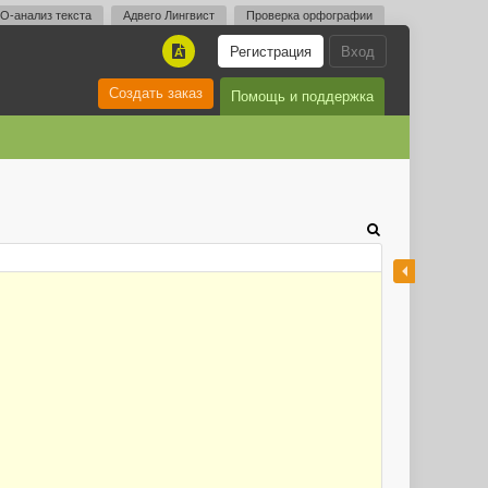
O-анализ текста
Адвего Лингвист
Проверка орфографии
Регистрация
Вход
A
Создать заказ
Помощь и поддержка