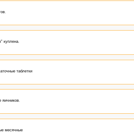
ов.
" куплена.
чаточные таблетки
е яичников.
ые месячные