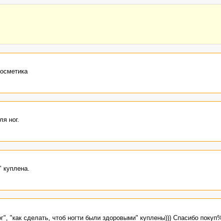
косметика
ля ног.
" куплена.
ног", "как сделать, чтоб ногти были здоровыми" куплены))) Спасибо п