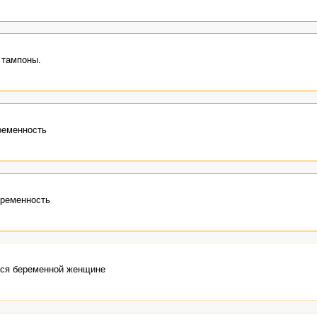
 тампоны.
ременность
еременность
ься беременной женщине