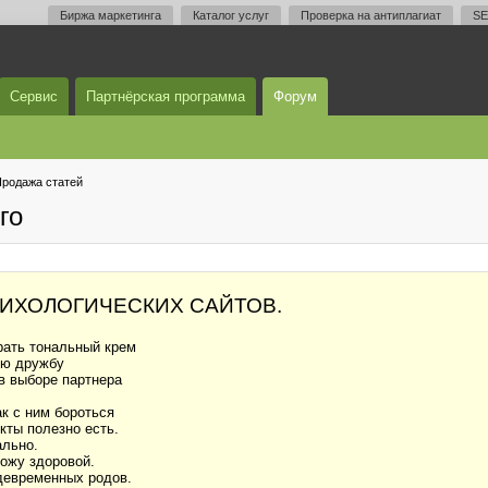
Биржа маркетинга
Каталог услуг
Проверка на антиплагиат
SE
Сервис
Партнёрская программа
Форум
родажа статей
го
СИХОЛОГИЧЕСКИХ САЙТОВ.
ать тональный крем
ую дружбу
 в выборе партнера
ак с ним бороться
кты полезно есть.
льно.
ожу здоровой.
девременных родов.