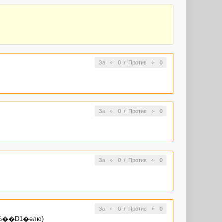
За
0
/
Против
0
За
0
/
Против
0
За
0
/
Против
0
За
0
/
Против
0
окуп%��D1�елю)