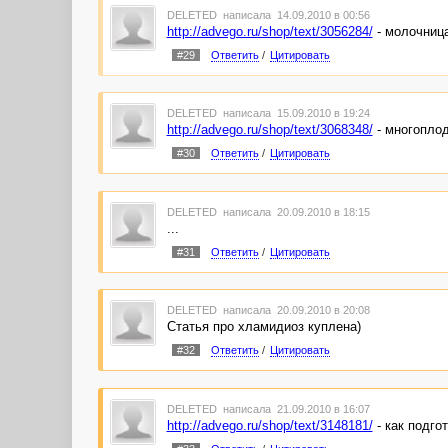
DELETED
написала 14.09.2010 в 00:56
http://advego.ru/shop/text/3056284/
- молочница
#29
Ответить
/
Цитировать
DELETED
написала 15.09.2010 в 19:24
http://advego.ru/shop/text/3068348/
- многопло
#30
Ответить
/
Цитировать
DELETED
написала 20.09.2010 в 18:15
...
#31
Ответить
/
Цитировать
DELETED
написала 20.09.2010 в 20:08
Статья про хламидиоз куплена)
#32
Ответить
/
Цитировать
DELETED
написала 21.09.2010 в 16:07
http://advego.ru/shop/text/3148181/
- как подго