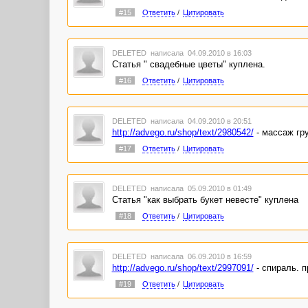
#15
Ответить
/
Цитировать
DELETED
написала 04.09.2010 в 16:03
Статья " свадебные цветы" куплена.
#16
Ответить
/
Цитировать
DELETED
написала 04.09.2010 в 20:51
http://advego.ru/shop/text/2980542/
- массаж гр
#17
Ответить
/
Цитировать
DELETED
написала 05.09.2010 в 01:49
Статья "как выбрать букет невесте" куплена
#18
Ответить
/
Цитировать
DELETED
написала 06.09.2010 в 16:59
http://advego.ru/shop/text/2997091/
- спираль. 
#19
Ответить
/
Цитировать