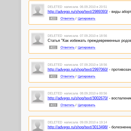
DELETED
написала 06.09.2010 в 20:51
http://advego.ru/shop/text/2989393/
- виды аборт
#20
Ответить
/
Цитировать
DELETED
написала 07.09.2010 в 18:56
Статья "Как избежать преждевременных родов
#21
Ответить
/
Цитировать
DELETED
написала 07.09.2010 в 18:56
http://advego.ru/shop/text/2997060/
- противоза
#22
Ответить
/
Цитировать
DELETED
написала 08.09.2010 в 00:56
http://advego.ru/shop/text/3002670/
- воспалени
#23
Ответить
/
Цитировать
DELETED
написала 09.09.2010 в 19:14
http://advego.ru/shop/text/3013498/
- болезненн