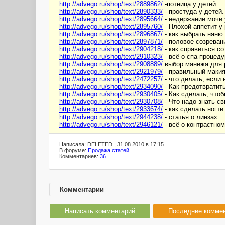
http://advego.ru/shop/text/2889862/
-потница у детей
http://advego.ru/shop/text/2890333/
- простуда у детей.
http://advego.ru/shop/text/2895664/
- недержание мочи 
http://advego.ru/shop/text/2895760/
- Плохой аппетит у
http://advego.ru/shop/text/2896867/
- как выбрать няню
http://advego.ru/shop/text/2897871/
- половое созреван
http://advego.ru/shop/text/2904218/
- как справиться с
http://advego.ru/shop/text/2910323/
- всё о спа-процед
http://advego.ru/shop/text/2908889/
выбор манежа для 
http://advego.ru/shop/text/2921979/
- правильный маки
http://advego.ru/shop/text/2472257/
- что делать, если
http://advego.ru/shop/text/2934090/
- Как предотвратит
http://advego.ru/shop/text/2930405/
- Как сделать, чтоб
http://advego.ru/shop/text/2930708/
- Что надо знать с
http://advego.ru/shop/text/2933674/
- как сделать ногти
http://advego.ru/shop/text/2944238/
- статья о линзах.
http://advego.ru/shop/text/2946121/
- всё о контрастно
Написала: DELETED , 31.08.2010 в 17:15
В форуме:
Продажа статей
Комментариев:
36
Комментарии
Написать комментарий
Последние комме