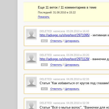
Еще 11 веток / 11 комментариев в темe
Последний:
31.08.2010 в 15:22
Показать
DELETED
написала 03.09.2010 в 16:43
http://advego.ru/shop/text/2971095/
- интимная 
#12
Ответить
/
Цитировать
DELETED
написала 03.09.2010 в 20:20
http://advego.ru/shop/text/2971129/
- ванночки д
#13
Ответить
/
Цитировать
DELETED
написала 04.09.2010 в 02:33
Статья "Как избавиться от кругов под глазами
#14
Ответить
/
Цитировать
DELETED
написала 04.09.2010 в 02:39
Статьи "Всё о мытье волос", "Ванночки для 