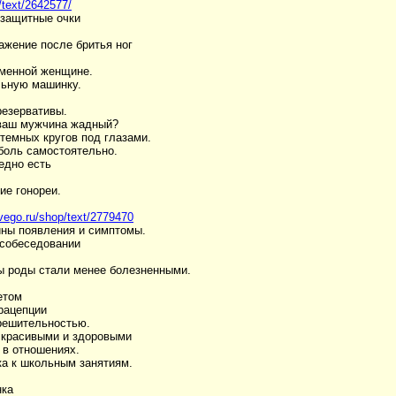
/text/2642577/
защитные очки
ажение после бритья ног
менной женщине.
льную машинку.
езервативы.
ваш мужчина жадный?
 темных кругов под глазами.
 боль самостоятельно.
едно есть
ие гонореи.
dvego.ru/shop/text/2779470
ны появления и симптомы.
 собеседовании
бы роды стали менее болезненными.
етом
трацепции
ерешительностью.
и красивыми и здоровыми
 в отношениях.
ка к школьным занятиям.
нка