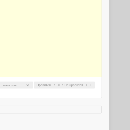
Нравится
0
/
Не нравится
0