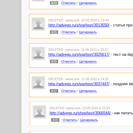
#24
Ответить
/
Цитировать
DELETED
написала 10.09.2010 в 23:44
http://advego.ru/shop/text/3013550/
- статья про
#25
Ответить
/
Цитировать
DELETED
написала 11.09.2010 в 20:57
http://advego.ru/shop/text/3025617/
- тест на бе
#26
Ответить
/
Цитировать
DELETED
написала 12.09.2010 в 14:25
http://advego.ru/shop/text/3037447/
- поздняя б
#27
Ответить
/
Цитировать
DELETED
написала 13.09.2010 в 22:03
http://advego.ru/shop/text/3066544/
- как питат
#28
Ответить
/
Цитировать