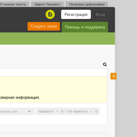
O-анализ текста
Адвего Лингвист
Проверка орфографии
Регистрация
Вход
A
Создать заказ
Помощь и поддержка
товерная информация.
Нравится
0
/
Не нравится
0