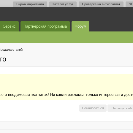
Биржа маркетинга
Каталог услуг
Проверка на антиплагиат
SE
Сервис
Партнёрская программа
Форум
родажа статей
го
 о неодимовых магнитах! Ни капли рекламы: только интересная и дос
Пожаловаться