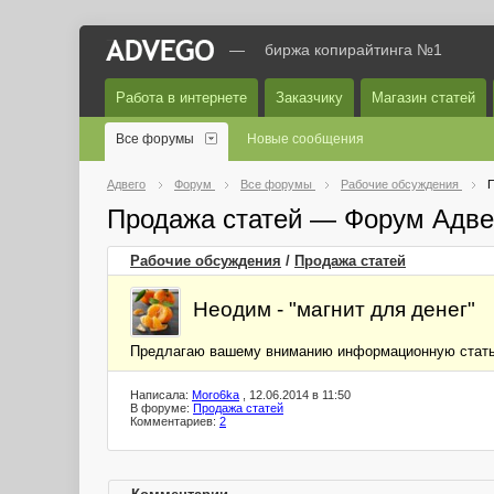
—
биржа копирайтинга №1
Работа в интернете
Заказчику
Магазин статей
Все форумы
Новые сообщения
Адвего
Форум
Все форумы
Рабочие обсуждения
П
Продажа статей — Форум Адве
Рабочие обсуждения
/
Продажа статей
Неодим - "магнит для денег"
Предлагаю вашему вниманию информационную статью
Написала:
Moro6ka
, 12.06.2014 в 11:50
В форуме:
Продажа статей
Комментариев:
2