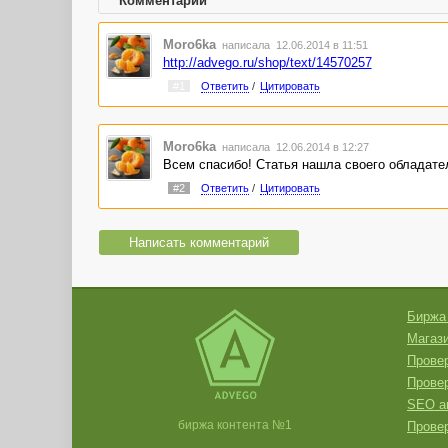
Комментарии
Moro6ka
написала 12.06.2014 в 11:51
http://advego.ru/shop/text/14570257
#1
Ответить
/
Цитировать
Moro6ka
написала 12.06.2014 в 12:27
Всем спасибо! Статья нашла своего обладате
#2
Ответить
/
Цитировать
Написать комментарий
Биржа
Магази
Провер
Прове
SEO а
биржа контента №1
Провер