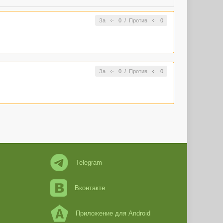
За
0
/
Против
0
За
0
/
Против
0
Telegram
Вконтакте
Приложение для Android