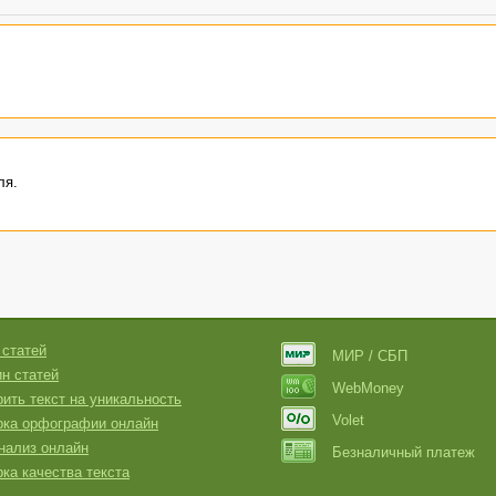
ля.
 статей
МИР / СБП
н статей
WebMoney
ить текст на уникальность
Volet
рка орфографии онлайн
нализ онлайн
Безналичный платеж
ка качества текста