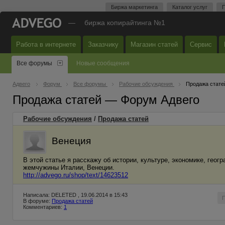
Биржа маркетинга
Каталог услуг
П
—
биржа копирайтинга №1
Работа в интернете
Заказчику
Магазин статей
Сервис
Все форумы
Новые сообщения
Адвего
Форум
Все форумы
Рабочие обсуждения
Продажа стате
Продажа статей — Форум Адвего
Рабочие обсуждения
/
Продажа статей
Венеция
В этой статье я расскажу об истории, культуре, экономике, ге
жемчужины Италии, Венеции.
http://advego.ru/shop/text/14623512
Написала: DELETED , 19.06.2014 в 15:43
В форуме:
Продажа статей
Комментариев:
1