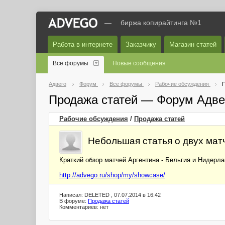
—
биржа копирайтинга №1
Работа в интернете
Заказчику
Магазин статей
Все форумы
Новые сообщения
Адвего
Форум
Все форумы
Рабочие обсуждения
П
Продажа статей — Форум Адве
Рабочие обсуждения
/
Продажа статей
Небольшая статья о двух мат
Краткий обзор матчей Аргентина - Бельгия и Нидерла
http://advego.ru/shop/my/showcase/
Написал: DELETED , 07.07.2014 в 16:42
В форуме:
Продажа статей
Комментариев: нет