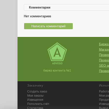
Комментарии
Нет комментариев
Написать комментарий
Биржа
Магази
Провер
Прове
SEO а
биржа контента №1
Провер
Заказчику
Испол
Создать заказ
Работа
Мои заказы
Мои р
Извещения
Продат
Пополнить счёт
Извещ
Статистика
Вывод 