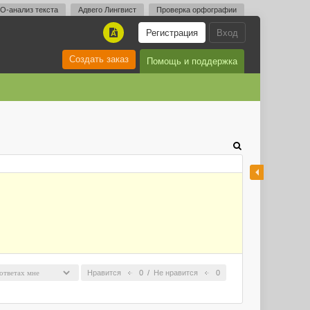
O-анализ текста
Адвего Лингвист
Проверка орфографии
Регистрация
Вход
A
Создать заказ
Помощь и поддержка
Нравится
0
/
Не нравится
0