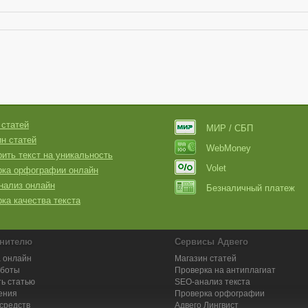
 статей
МИР / СБП
н статей
WebMoney
ить текст на уникальность
Volet
рка орфографии онлайн
нализ онлайн
Безналичный платеж
ка качества текста
нителю
Сервисы Адвего
 онлайн
Магазин статей
аботы
Проверка на антиплагиат
ь статью
SEO-анализ текста
ения
Проверка орфографии
средств
Адвего
Лингвист