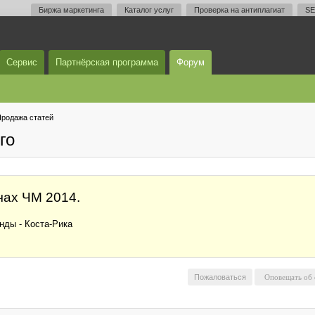
Биржа маркетинга
Каталог услуг
Проверка на антиплагиат
SE
Сервис
Партнёрская программа
Форум
родажа статей
го
чах ЧМ 2014.
нды - Коста-Рика
Пожаловаться