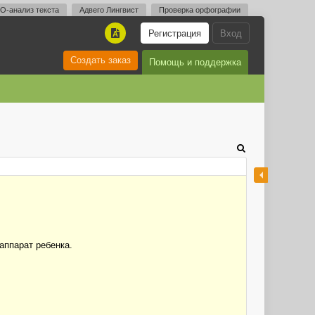
O-анализ текста
Адвего Лингвист
Проверка орфографии
Регистрация
Вход
A
Создать заказ
Помощь и поддержка
аппарат ребенка.