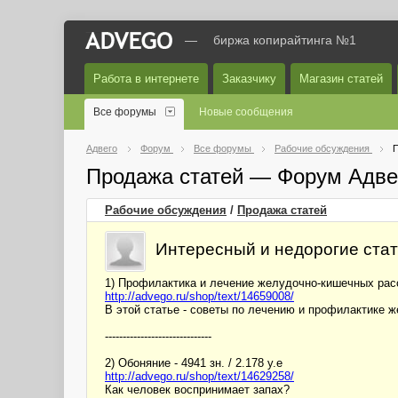
—
биржа копирайтинга №1
Работа в интернете
Заказчику
Магазин статей
Все форумы
Новые сообщения
Адвего
Форум
Все форумы
Рабочие обсуждения
П
Продажа статей — Форум Адве
Рабочие обсуждения
/
Продажа статей
Интересный и недорогие ста
1) Профилактика и лечение желудочно-кишечных расстр
http://advego.ru/shop/text/14659008/
В этой статье - советы по лечению и профилактике 
------------------------------
2) Обоняние - 4941 зн. / 2.178 у.е
http://advego.ru/shop/text/14629258/
Как человек воспринимает запах?