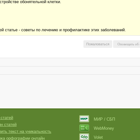
устройстве обонятельной клетки.
ей статье - советы по лечению и профилактике этих заболеваний.
Пожаловаться
 статей
МИР / СБП
н статей
WebMoney
ить текст на уникальность
Volet
рка орфографии онлайн