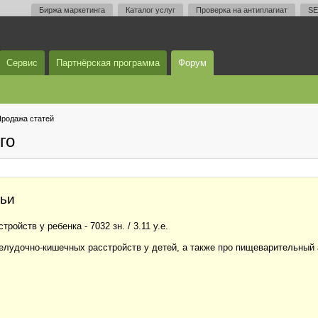
Биржа маркетинга
Каталог услуг
Проверка на антиплагиат
SE
Сервис
Партнёрская программа
Форум
родажа статей
го
тьи
ойств у ребенка - 7032 зн. / 3.11 у.е.
желудочно-кишечных расстройств у детей, а также про пищеварительный 