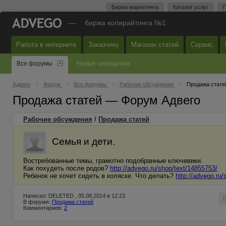
Биржа маркетинга
Каталог услуг
П
—
биржа копирайтинга №1
Работа в интернете
Заказчику
Магазин статей
Сервис
Все форумы
Новые сообщения
Адвего
Форум
Все форумы
Рабочие обсуждения
Продажа стате
Продажа статей — Форум Адвего
Рабочие обсуждения
/
Продажа статей
Семья и дети.
Востребованные темы, грамотно подобранные ключевики.
Как похудеть после родов?
http://advego.ru/shop/text/14855753/
Ребенок не хочет сидеть в коляске. Что делать?
http://advego.ru
Написал: DELETED , 05.08.2014 в 12:23
В форуме:
Продажа статей
Комментариев:
2